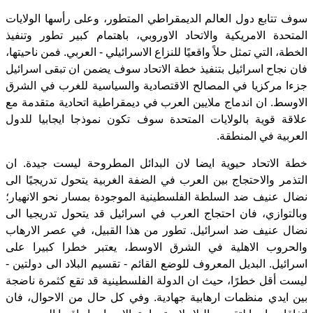
سوف تتابع دول العالم الديمقراطي المتطور، وعلى رأسها الولايات
المتحدة الامريكية والاتحاد الاوروبي، باهتمام كبير تطور وتنفيذ
الخطة، التي تمثل حلاً واقعيًا للنزاع الاسرائيلي - العربي. فمن ناحيتها،
فان نجاح اسرائيل بتنفيذ خطة الاتحاد سوف يضمن ان تبقى اسرائيل
جزءا مركزيا في المصالح الاقتصادية والسياسية للغرب في الشرق
الاوسط. ان اندماج ملايين العرب في ديمقراطية اتحادية متقدمة مع
علاقة قوية بالولايات المتحدة سوف تكون نموذجا ايجابيا للدول
العربية في المنطقة.
خطة الاتحاد حيوية ايضا لان البدائل المطروحة ليست جيدة. ان
التذمر والاحتجاج بين العرب في الضفة الغربية يتحول تدريجيًا الى
نضال عنيف ضد السلطة الفلسطينية الموجودة بمسار نحو الانهيار؛
وبالتوازي، فان احتجاج العرب في اسرائيل قد يتحول تدريجيا الى
نضال عنيف ضد اسرائيل. تطور من هذا القبيل، في عصر الارهاب
والحروب الاهلية في الشرق الاوسط، يعتبر خطرا كبيرا على
اسرائيل. البديل المعروف للوضع القائم - تقسيم البلاد الى دولتين -
ليست أقل خطرًا، حيث ان الدولة الفلسطينية قد تقع كثمرة ناضجة
بين ايدي منظمات ارهابية جهادية. وفي كل حال من الاحوال، فان