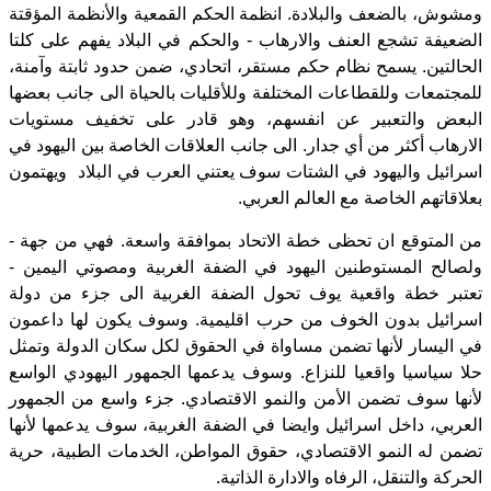
ومشوش، بالضعف والبلادة. انظمة الحكم القمعية والأنظمة المؤقتة
الضعيفة تشجع العنف والارهاب - والحكم في البلاد يفهم على كلتا
الحالتين. يسمح نظام حكم مستقر، اتحادي، ضمن حدود ثابتة وآمنة،
للمجتمعات وللقطاعات المختلفة وللأقليات بالحياة الى جانب بعضها
البعض والتعبير عن انفسهم، وهو قادر على تخفيف مستويات
الارهاب أكثر من أي جدار. الى جانب العلاقات الخاصة بين اليهود في
اسرائيل واليهود في الشتات سوف يعتني العرب في البلاد ويهتمون
بعلاقاتهم الخاصة مع العالم العربي.
من المتوقع ان تحظى خطة الاتحاد بموافقة واسعة. فهي من جهة -
ولصالح المستوطنين اليهود في الضفة الغربية ومصوتي اليمين -
تعتبر خطة واقعية يوف تحول الضفة الغربية الى جزء من دولة
اسرائيل بدون الخوف من حرب اقليمية. وسوف يكون لها داعمون
في اليسار لأنها تضمن مساواة في الحقوق لكل سكان الدولة وتمثل
حلا سياسيا واقعيا للنزاع. وسوف يدعمها الجمهور اليهودي الواسع
لأنها سوف تضمن الأمن والنمو الاقتصادي. جزء واسع من الجمهور
العربي، داخل اسرائيل وايضا في الضفة الغربية، سوف يدعمها لأنها
تضمن له النمو الاقتصادي، حقوق المواطن، الخدمات الطبية، حرية
الحركة والتنقل، الرفاه والادارة الذاتية.