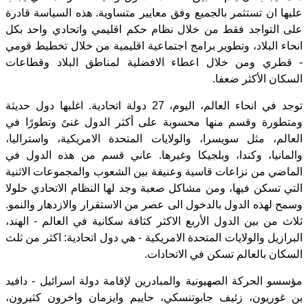
عليها ان تستثمر بالجميع وفق معايير متساوية. هذه السياسة قادرة
على التواجد فقط من خلال نظام حكم اقليمي واتحادي واحد بكل
انحاء البلاد، وتطوير برامج اجتماعية اقليمية من خلال تخطيط قومي
- قطري ومن خلال اعطاء الافضلية لمناطق البلاد وقطاعات
السكان الأكثر ضعفا.
توجد في انحاء العالم، اليوم، 27 دولة اتحادية. اغلبها دول حديثة
ومتطورة وقسم منها محسوبة على أكثر الدول غنىً وتطورًا في
العالم، مثل سويسرا، والولايات المتحدة الامريكية، واستراليا،
والمانيا، وكندا، وبلجيكا وغيرها. عاني قسم من هذه الدول في
الماضي من نزاعات قاسية وعنيفة بين الشعوب والمجموعات الاثنية
التي تسكن فيها، ومن مشاكل صعبة وجد لها النظام الاتحادي حلولا
وسمح لهذه الدول بالدخول الى عصر من الاستقرار والازدهار والنمو.
ثلاث من بين الدول الأربع الاكثر كثافة سكانية في العالم - الهند،
البرازيل والولايات المتحدة الامريكية - هي دول اتحادية: اكثر من ثلث
السكان بالعالم تسكن في الاتحادات.
مؤسسو الحركة الصهيونية والمبادرين لإقامة دولة اسرائيل - دافيد
بن غوريون، زئيف جابوتنسكي، حاييم وايزمان واخرون كثيرون،