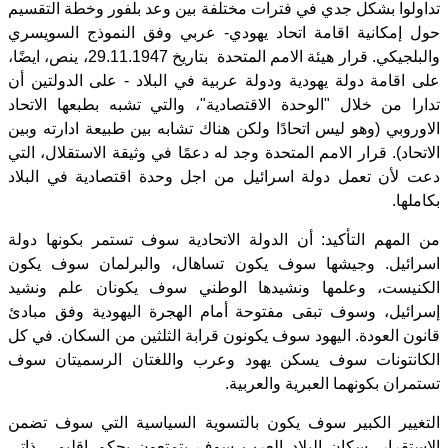
تداولوا بشكل جدي في فترات مختلفة بين وعد بلفور وخطة التقسيم
حول إمكانية اقامة اتحاد يهودي- عربي وفق النموذج السويسري
والبلجيكي. قرار هيئة الامم المتحدة بتاريخ 29.11.1947، ينص، ايضًا،
على اقامة دولة يهودية ودولة عربية في البلاد - على الدولتين أن
تدارا من خلال "الوحدة الاقتصادية"، والتي تشبه بطبعها الاتحاد
الاوروبي (وهو ليس اتحادًا ولكن هناك تشابه بين طبيعة ادارته وبين
الاتحاد). قرار الامم المتحدة وجد له دعمًا في وثيقة الاستقلال، التي
دعت لأن تعمل دولة اسرائيل من اجل وحدة اقتصادية في البلاد
بكاملها.
من المهم التأكيد: أن الدولة الاتحادية سوف تستمر بكونها دولة
اسرائيل. وجيشها سوف يكون تساهال، والبرلمان سوف يكون
الكنيست، وعلمها ونشيدها الوطني سوف يكونان علم ونشيد
إسرائيل، وسوف تبقى مفتوحة أمام الهجرة اليهودية وفق مبادئ
قانون العودة. اليهود سوف يكونون قرابة الثلثين من السكان. في كل
الكانتونات سوف يسكن يهود وعرب واللغتان الرسميتان سوف
تستمران بكونهما العبرية والعربية.
التغيير الكبير سوف يكون بالتسوية السياسية التي سوف تضمن
الاستقرار. سكان البلاد العرب سوف يتمتعون بحكم اقليمي ذاتي