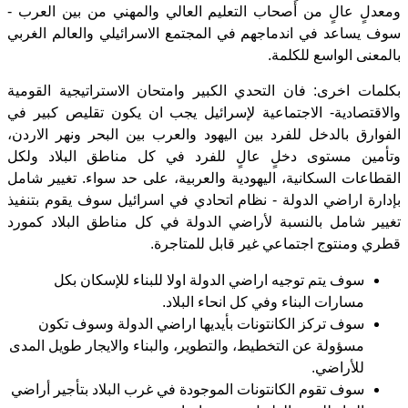
ومعدلٍ عالٍ من أصحاب التعليم العالي والمهني من بين العرب -
سوف يساعد في اندماجهم في المجتمع الاسرائيلي والعالم الغربي
بالمعنى الواسع للكلمة.
بكلمات اخرى: فان التحدي الكبير وامتحان الاستراتيجية القومية
والاقتصادية- الاجتماعية لإسرائيل يجب ان يكون تقليص كبير في
الفوارق بالدخل للفرد بين اليهود والعرب بين البحر ونهر الاردن،
وتأمين مستوى دخلٍ عالٍ للفرد في كل مناطق البلاد ولكل
القطاعات السكانية، اليهودية والعربية، على حد سواء. تغيير شامل
بإدارة اراضي الدولة - نظام اتحادي في اسرائيل سوف يقوم بتنفيذ
تغيير شامل بالنسبة لأراضي الدولة في كل مناطق البلاد كمورد
قطري ومنتوج اجتماعي غير قابل للمتاجرة.
سوف يتم توجيه اراضي الدولة اولا للبناء للإسكان بكل
مسارات البناء وفي كل انحاء البلاد.
سوف تركز الكانتونات بأيديها اراضي الدولة وسوف تكون
مسؤولة عن التخطيط، والتطوير، والبناء والايجار طويل المدى
للأراضي.
سوف تقوم الكانتونات الموجودة في غرب البلاد بتأجير أراضي