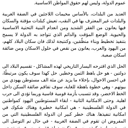
عموم الدولة، وليس لهم حقوق المواطن الاساسية.
العديد من البلدات، بالأساس مخيمات اللاجئين في الضفة الغربية
والبلدات غير المعترف بها في النقب، تعيش كبلدات مؤقتة والسكان
فيها يعانون من الفقر الشديد ومن انعدام البنية التحتية الاساسية
والحيوية. الوضع المؤقت والدائم الذي تتواجد به الدولة لا يسمح
بتنفيذ تخطيط وبناء منظّمَين، وكنتيجة لذلك فان سكان البلاد كلهم،
من اليهود والعرب، يعانون من نقص في حلول الاسكان ومن ضائقة
اسكان صعبة.
الحل الذي اقترحه اليسار التاريخي لهذه المشاكل - تقسيم البلاد الى
دولتين - هو حل باهظ الثمن وخطير. حل كهذا سوف يكون مرتبطًا،
في احسن الاحوال، بإخلاء ما يزيد عن مئة الف مستوطن يهودي من
بيوتهم - وهي خطوة باهظة للغاية، سوف تفاقم ضائقة السكن داخل
الخط الاخضر، وقد تتسبب بأزمة قومية قاسية وربما تؤدي الى حرب
اهلية. وحتى الامكانية الثانية - ابقاء المستوطنين اليهود كمواطنين
في الدولة الفلسطينية - هي امكانية خطيرة وهناك شكوك في
امكانية تنفيذها. هناك خطر كبير ان الدولة الفلسطينية التي من
المفروض ان تقوم في الضفة الغربية - في حال تم التوصل الى
تسوية سياسة كهذه - سوف تكون دولة فقيرة، وسوف تستصعب