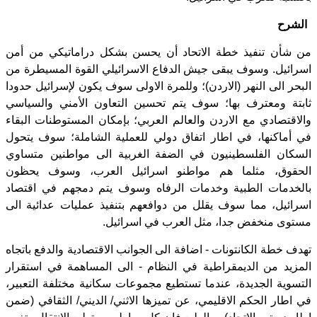
الشرح
من شأن تنفيذ خطة الاتحاد أن يحسن بشكل دراماتيكي من أمن
اسرائيل. وسوف يبقى جيش الدفاع الاسرائيلي القوة المسيطرة من
البحر الى النهر (الاردن)؛ وللمرة الاولى سوف يكون لإسرائيل حدودا
ثابتة ومعترف بها؛ سوف يتم تحسين التعاون الأمني والسياسي
والاقتصادي مع الاردن والعالم العربي؛ بإمكان المستوطنات البقاء
في أماكنها، في اطار اتفاق دولي للعملية الشاملة؛ سوف يتحول
السكان الفلسطينيون في الضفة الغربية الى مواطنين متساوي
الحقوق، مثلما هم مواطنو اسرائيل العرب، وسوف يحظون
بالخدمات الطبية وخدمات الرفاه وسوف يتم دمجهم في اقتصاد
اسرائيل، مما سوف يقلل من دوافعهم بتنفيذ عمليات عدائية الى
مستوى منخفض جدا، مثل العرب في اسرائيل.
تهدف خطة الكانتونات - اضافة الى الجوانب الاقتصادية والدفع باتجاه
المزيد من الديمقراطية في النظام - الى المساهمة في استقرار
التسوية الجديدة، عندما تستطيع مجموعات سكانية مختلفة التعبير،
في اطار الحكم الاقليمي، عن تميزها الاثني/ الديني/ الثقافي (ضمن