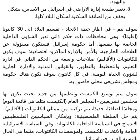
واليهود.
تغيير طبيعة إدارة الاراضي في اسرائيل من الاساس، بشكل
يخفف من الضائقة السكنية لسكان البلاد كلها.
سوف يتم - في اطار خطة الاتحاد - تقسيم البلاد الى 30 كانتونا
(إقليمًا)- وهي محافظات ذات حكم ذاتي تدير الشؤون الداخلية
الخاصة بها بنفسها. أما حكومة إسرائيل فستكون مسؤولة عن
العلاقات الخارجية، والأمن والإدارة الماكرو- اقتصادية؛ سوف يكون
للكانتونات (الأقاليم) صلاحيات واسعة من الحكم الذاتي في ادارة
التعليم، والتخطيط والتطوير، والقوانين المدنية والادارة الجارية
لشؤون الحياة اليومية. في كل كانتون سوف تكون هناك حكومة
ومجلس تشريعي محلي خاصين به.
سوف يتم توسيع الكنيست وتنظيمها من جديد بحيث يكون بها
مجلسين تشريعيين - المجلس العام (الكنيست مثلما هي قائمة اليوم)
ومجلسًا اضافيًا، جديدًا، يتم تركيبه من ممثلي الكانتونات (الأقاليم).
يتم حل السلطة الفلسطينية؛ وبإمكان السياسيين الفلسطينيين
الاندماج في السياسة الداخلية للكانتونات وفي السياسة الاسرائيلية
العامة والانتخاب للكنيست ولمؤسسات الكانتونات، مثلما هي الحال
بالنسبة للعرب في اسرائيل.