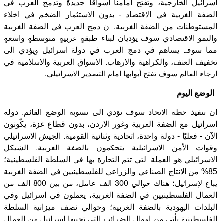
اسرائيل الخارجية، وتفتح امامنا اسواقًا جديدةً وتدمج العرب في
الضفة الغربية في الاقتصاد - بدون الاستثمار الضخم في اخلاء
المستوطنات من الضفة الغربية. ان دمج العرب في الضفة الغربية
والنمو الاقتصادي سوف يؤديان لبناء طبقةٍ عربيةٍ متوسطةٍ واسعةٍ
مما سوف يساهم في دمج العرب في دولة اسرائيل ويؤدي الى
تخفيف العنف، والكراهية والارهاب. الاسواق العربية والاسلامية في
ارجاء العالم سوف تفتح أبوابها امام التصدير الاسرائيلي.
الوضع اليوم
ان تنفيذ خطة الاتحاد سوف تؤدي الى تسوية الوضع القائم. دولة
اسرائيل مع الضفة الغربية وغور الاردن، بدون قطاع غزة، يكّونون
الآن - فعليًا - دولة واحدة، اتحادية وثنائية القومية. الجيش الاسرائيلي
وقوات الأمن الاسرائيلية يتحكمون بالضفة الغربية؛ الشيكل
الاسرائيلي هو العملة التي تتم التجارة بها في السلطة الفلسطينية؛
85% من الانتاج الصناعي والزراعي للفلسطينيين في الضفة الغربية
يباع لإسرائيل؛ هناك حوالي 300 الف عامل، من بين 800 الف من
العمال الفلسطينيين في الضفة الغربية، يعملون في اسرائيل وفي
البلدات اليهودية بالضفة الغربية؛ وحوالي نصف ميزانية السلطة
الفلسطينية يأتي من اموال الضرائب التي تجبيها اسرائيل من العمال