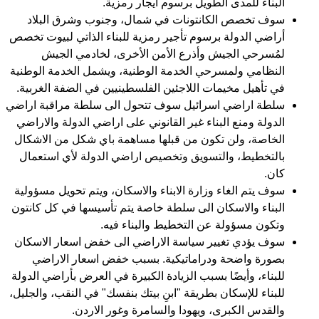
البناء للمدى الطويل برسوم ايجار رمزية.
سوف تخصص الكانتونات في شمال، وجنوب وشرق البلاد
أراضي الدولة برسوم تأجير رمزية للبناء الذاتي لبيوت تخصص
لمُسرحي الجيش وأذرع الأمن الأخرى، لخادمي الجيش
النظامي ولمسرحي الخدمة الوطنية، ويشمل الخدمة الوطنية
في تأهيل مخيمات اللاجئين الفلسطينيين في الضفة الغربية.
سلطة اراضي اسرائيل سوف تتحول الى سلطة مراقبة اراضي
الدولة ومنع البناء غير القانوني على اراضي الدولة والاراضي
الخاصة، ولن تكون من قبلها مساهمة باي شكل من الاشكال
بالتخطيط، والتسويق وتخصيص اراضي الدولة لأي استعمال
كان.
سوف يتم الغاء وزارة الابناء والاسكان، ويتم تحويل مسؤولية
البناء والاسكان الى سلطة خاصة يتم تأسيسها في كل كانتون
وتكون مسؤولة عن التخطيط والبناء فيه.
سوف يؤدي تغيير سياسة الاراضي الى خفض اسعار الاسكان
بصورة واضحة ودراماتيكية. بسبب خفض اسعار الاراضي
للبناء، وأيضًا بسبب الزيادة الكبيرة في العرض بأراضي الدولة
للبناء للإسكان بطريقة "ابنِ بيتك بنفسك" في النقب، والجليل،
والقدس الكبرى، ويهودا والسامرة وغور الاردن.