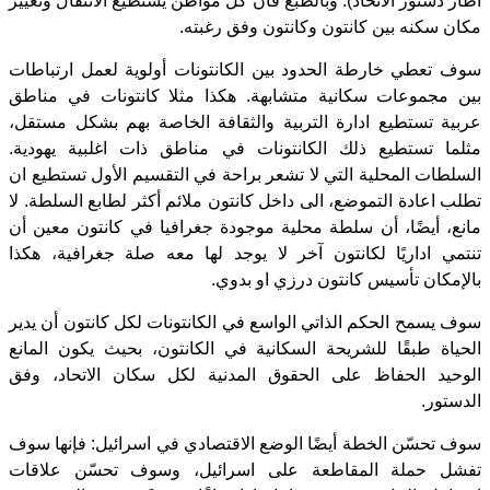
اطار دستور الاتحاد). وبالطبع فان كل مواطن يستطيع الانتقال وتغيير
مكان سكنه بين كانتون وكانتون وفق رغبته.
سوف تعطي خارطة الحدود بين الكانتونات أولوية لعمل ارتباطات
بين مجموعات سكانية متشابهة. هكذا مثلا كانتونات في مناطق
عربية تستطيع ادارة التربية والثقافة الخاصة بهم بشكل مستقل،
مثلما تستطيع ذلك الكانتونات في مناطق ذات اغلبية يهودية.
السلطات المحلية التي لا تشعر براحة في التقسيم الأول تستطيع ان
تطلب اعادة التموضع، الى داخل كانتون ملائم أكثر لطابع السلطة. لا
مانع، أيضًا، أن سلطة محلية موجودة جغرافيا في كانتون معين أن
تنتمي اداريًا لكانتون آخر لا يوجد لها معه صلة جغرافية، هكذا
بالإمكان تأسيس كانتون درزي او بدوي.
سوف يسمح الحكم الذاتي الواسع في الكانتونات لكل كانتون أن يدير
الحياة طبقًا للشريحة السكانية في الكانتون، بحيث يكون المانع
الوحيد الحفاظ على الحقوق المدنية لكل سكان الاتحاد، وفق
الدستور.
سوف تحسّن الخطة أيضًا الوضع الاقتصادي في اسرائيل: فإنها سوف
تفشل حملة المقاطعة على اسرائيل، وسوف تحسّن علاقات