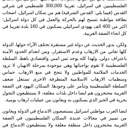
الفلسطينيين في اسرائيل، تقريبا 300,000 فلسطيني في شرقي
القدس (فيما يلي: القدس الشرقية) هم من سكان اسرائيل، اصحاب
بطاقة مواطنة تسمح لهم بالحركة والعمل في كل دولة اسرائيل؛
اكثر من 400 الف يهودي اسرائيلي يسكنون في 160 بلدة تقريبا في
كل انحاء الضفة الغربية.
ولكن، يدور الحديث عن دولة غير مستقرة تختلف الآراء حولها. الدولة
كلها تعاني من الارهاب وعدم الاستقرار، ومن انعدام الحدود الآمنة
باعتراف دولي، ولهذا كله يوجد ثمن امني واقتصادي باهظ. السلطة
الفلسطينية لا تقوم بواجباتها وهي موجودة بمرحلة الانهيار، لا تزود
الخدمات الملائمة للمواطنين ولا تنجح في منع الارهاب. حماس
ومنظمات الارهاب الاسلامية المتطرفة الاخرى تستغل ضعف
السلطة الفلسطينية وتتآمر على وجودها. السكان اليهود في الضفة
الغربية محتجزون هم ايضا داخل بلدات مغلقة، لا يستطيعون التجول
بحرية في الحيز الذي يسكنون به ويعانون من عمليات ارهاب يومية.
ايضا العرب مواطني اسرائيل يستصعبون الاندماج في الدولة ويعانون
من تمييز في مجالات عديدة. السكان الفلسطينيون في الضفة
الغربية محتجزون داخل منطقة مغلقة ولا يستطيعون الاندماج في