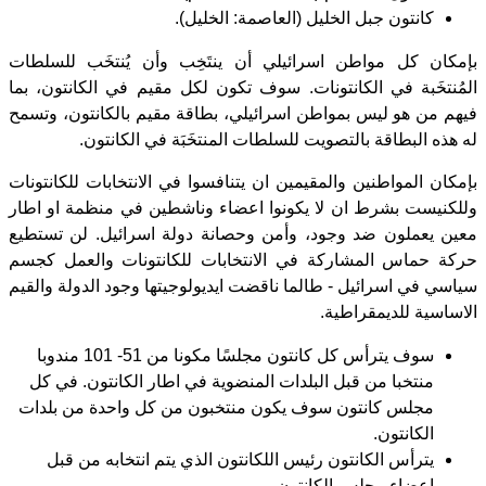
كانتون جبل الخليل (العاصمة: الخليل).
بإمكان كل مواطن اسرائيلي أن
ينتَخِب
وأن يُنتخَب للسلطات
المُنتخَبة في الكانتونات. سوف تكون لكل مقيم في الكانتون، بما
فيهم من هو ليس بمواطن اسرائيلي، بطاقة مقيم بالكانتون، وتسمح
له هذه البطاقة بالتصويت للسلطات المنتخَبَة في الكانتون.
بإمكان المواطنين والمقيمين ان
يتنافسوا
في الانتخابات للكانتونات
وللكنيست بشرط ان لا يكونوا اعضاء وناشطين في منظمة او اطار
معين يعملون ضد وجود، وأمن وحصانة دولة اسرائيل. لن تستطيع
حركة حماس المشاركة في الانتخابات للكانتونات والعمل كجسم
سياسي في اسرائيل - طالما ناقضت ايديولوجيتها وجود الدولة والقيم
الاساسية للديمقراطية.
سوف يترأس كل كانتون مجلسًا مكونا من 51- 101 مندوبا
منتخبا من قبل البلدات المنضوية في اطار الكانتون. في كل
مجلس كانتون سوف يكون منتخبون من كل واحدة من بلدات
الكانتون.
يترأس الكانتون رئيس اللكانتون الذي يتم انتخابه من قبل
اعضاء مجلس الكانتون.