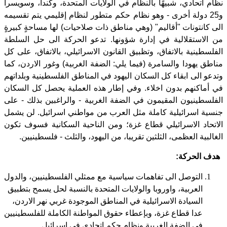
نظام اتحادي، شبيهًا بالنظام في الولايات المتحدة، وكندا، وسويسرا
و25 دولة أخرى - وهو نظام حكم متطور لنظام إقليمي يتم تقسيمه
الى كانتونات "أقاليم" (وهي مناطق ذات صلاحيات) لها مساحةٍ كبيرةٍ
من الاستقلالية في إدارة شؤونها. تدعو الحركة الى حل السلطة
الفلسطينية بالاتفاق، وتظبيق القانون الاسرائيلي، بالاتفاق، على كل
مناطق يهودا والسامرة (فيما يلي: الضفة الغربية) وغور الاردن، كما
وتدعو الى ابقاء كل السكان اليهود في المناطق الفلسطينية وبلداتهم
في أماكنهم بدون اخلاء. وفي إطار هذه العملية يحصل كل السكان
الفلسطينيون المقيمون في الضفة الغربية - والراغبين بذلك - على
جنسية اسرائيلية كاملة مثل العرب من مواطني اسرائيل. لن يشمل
الاتحاد الاسرائيلي قطاع غزة؛ ومن الناحية السكانية فسوف تكون
الغالبية العظمى، الثلثين تقريبا، من اليهود، والثلث - فلسطينيين.
هدف الحركة:
التوصل الى تفاهمات سياسية مع ممثلي الفلسطينيين، والدول
العربية، واوروبا والولايات المتحدة بالنسبة لحل يسمح بتطبيق
السيادة الاسرائيلية في المناطق الموجودة غربي نهر الاردن،
عدا قطاع غزة، وبإعطاء حقوق المواطنة الكاملة للفلسطينيين
في الضفة الغربية ونظام حكم اتحادي في اسرائيل.