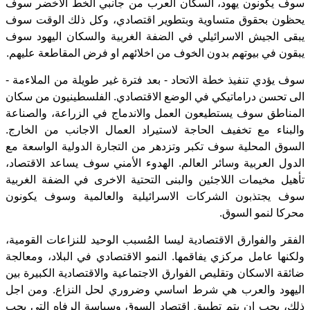
سوف يكونون يهود، السكان العرب من جانبي الخط الاخضر سوف
يحظون بحقوق متساوية وبتطوير اقتصادي، وكل ذلك الوقت سوف
يبقى الجيش الاسرائيلي في الضفة الغربية والسكان اليهود سوف
يبقون في بيوتهم بدون الخوف من اخلائهم او فرض المقاطعة عليهم.
سوف يؤدي تنفيذ خطة الاتحاد - بعد فترة غير طويلة من الملاءمة -
الى تحسن دراماتيكي في الوضع الاقتصادي. الفلسطينيون من سكان
المناطق سوف يستطيعون العمل والاندماج في الزراعة، والصناعة
والبناء مع تخفيف الحاجة لاستيراد العمال الاجانب من الخارج.
السوق المحلية سوف تكبر وتزدهر من التجارة الدولية الواسعة مع
الدول العربية وسائر العالم. الهدوء الأمني سوف يساعد الاقتصاد،
تأهيل مخيمات اللاجئين والبنى التحتية الاخرى في الضفة الغربية
سوف يجتذبون الشركات الاسرائيلية والعالمية وسوف يكونون
محركا لنمو السوق.
الفقر والفوارق الاقتصادية ليسا المُسبب الوحيد للنزاعات القومية،
ولكنها عامل مركزي يفاقمها. النمو الاقتصادي في البلاد، ومعالجة
ضائقة الاسكان وتقليص الفوارق الاجتماعية والاقتصادية الكبيرة بين
اليهود والعرب هي شرط اساسي وضروري لحل النزاع. ومن اجل
ذلك، يجب ان يتم تطبيق اقتصاد السوق وسياسة الرفاه التي يجب