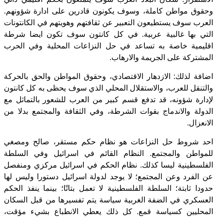
وحقوق مواطن كاملة، وسوف يكونون قادرين على ادارة شؤونهم.
العرب سوف يستطيعون التعبير عن ثقافتهم وهويتهم في الكانتونات
التي بها غالبية عربية. في كل كانتون سوف تكون ايضا شرطة
اقليمية خاصة به تساعد في حل النزاعات المحلية وفي الحرب
المشتركة على الجريمة والارهاب.
اضافة لذلك: الازدهار الاقتصادي، وحقوق المواطن والحق بالحركة
والتنقل للعرب، والاستقلال المحلي الذي سوف يحظى به كل كانتون
لإدارة شؤونه، قد تدفع قسم كبير من العرب للشعور بالتماثل مع
الدولة والاندماج بقوات الشرطة، وفي الثقافة والمجتمع بدلا من
الانعزال.
احد شروط حل النزاعات هو نظام حكم مستقر، صالح ومصغي
للمواطن والمجتمع. النظام القائم في اسرائيل وفي السلطة
الفلسطينية ليسا كذلك. نظام الحكم في اسرائيل مركزي ومنفصل
عن الفرد وعن المجتمع؛ لا يوجد لدولة اسرائيل دستورا وليس لها
حدودا ثابتة؛ السلطة الفلسطينية لا تعمل بتاتًا؛ بينما ينفذ الحكم
العسكري في الضفة الغربية سياسة يتم تفسيرها من قبل السكان
المحليين كسياسة قمع. كل ذلك يعطي الانطباع بشيء مؤقت،