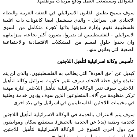
الشواكل وتستصعب العمل ودفع مرتبات موظفيها.
سوف يسمح تطبيق القانون الاسرائيلي في الضفة الغربية والنظام
الاتحادي في اسرائيل - والذي سيشمل ايضا كانتونات ذات اغلبية
فلسطينية تقوم بإدارة شؤونها بذاتها كجزء متكامل من السوق
الاسرائيلي - للفلسطينيين ان يديروا، بصورة أكثر نجاعة، ميزانياتهم
وان يجدوا حلولٍ لقسم من المشكلات الاقتصادية والاجتماعية
الصعبة التي يعانون منها.
تأسيس وكالة اسرائيلية لتأهيل اللاجئين
كبديل عن "حق العودة" التي يطالب به الفلسطينيون، والذي لن يتم
تنفيذه وفق خطة الاتحاد، سوف تقيم حكومة اسرائيل وكالة لتأهيل
اللاجئين. سوف تدير الوكالة الاسرائيلية لتأهيل اللاجئين ادارة مهنية
تركز منظومة من آلاف المتطوعين الذين سوف يؤدون خدمة وطنية
في مخيمات اللاجئين الفلسطينيين في اسرائيل وفي بلاد اخرى.
سوف يتم الاعتراف بالخدمة في الوكالة الاسرائيلية لتأهيل اللاجئين
كخدمة وطنية (بدلا عن الخدمة بالجيش). يستطيع سكان ومواطنون
من دول اخرى التطوع في الوكالة الاسرائيلية لتأهيل اللاجئين،
بالأساس عرب من دول عربية ومن الخارج.