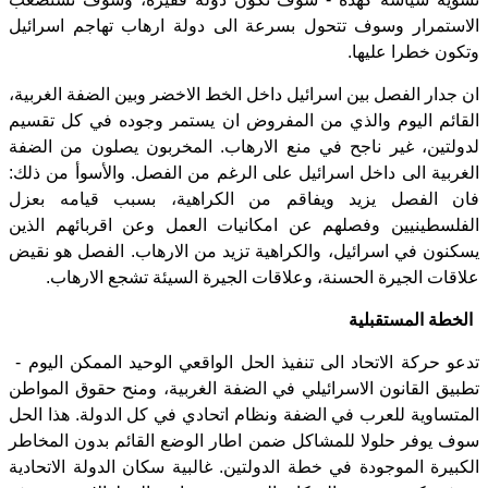
الاستمرار وسوف تتحول بسرعة الى دولة ارهاب تهاجم اسرائيل
وتكون خطرا عليها.
ان جدار الفصل بين اسرائيل داخل الخط الاخضر وبين الضفة الغربية،
القائم اليوم والذي من المفروض ان يستمر وجوده في كل تقسيم
لدولتين، غير ناجح في منع الارهاب. المخربون يصلون من الضفة
الغربية الى داخل اسرائيل على الرغم من الفصل. والأسوأ من ذلك:
فان الفصل يزيد ويفاقم من الكراهية، بسبب قيامه بعزل
الفلسطينيين وفصلهم عن امكانيات العمل وعن اقربائهم الذين
يسكنون في اسرائيل، والكراهية تزيد من الارهاب. الفصل هو نقيض
علاقات الجيرة الحسنة، وعلاقات الجيرة السيئة تشجع الارهاب.
الخطة المستقبلية
تدعو حركة الاتحاد الى تنفيذ الحل الواقعي الوحيد الممكن اليوم -
تطبيق القانون الاسرائيلي في الضفة الغربية، ومنح حقوق المواطن
المتساوية للعرب في الضفة ونظام اتحادي في كل الدولة. هذا الحل
سوف يوفر حلولا للمشاكل ضمن اطار الوضع القائم بدون المخاطر
الكبيرة الموجودة في خطة الدولتين. غالبية سكان الدولة الاتحادية