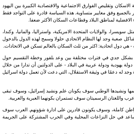
الاسكان وتقليص الفوارق الاجتماعية والاقتصادية الكبيرة بين اليهود
الجميع وفق معايير متساوية. هذه السياسة قادرة على التواجد فقط
الافضلية لمناطق البلاد وقطاعات السكان الأكثر ضعفا.
العالم، مثل سويسرا، والولايات المتحدة الامريكية، واستراليا، والمانيا، وكندا،
كل صعبة وجد لها النظام الاتحادي حلولا وسمح لهذه الدول بالدخول
ية - هي دول اتحادية: اكثر من ثلث السكان بالعالم تسكن في الاتحادات.
لوا بشكل جدي في فترات مختلفة بين وعد بلفور وخطة التقسيم حول
ي والبلجيكي. قرار هيئة الامم المتحدة بتاريخ 29.11.1947، ينص، ايضًا، على اقامة دولة يهودية ودولة عربية في البلاد - على الدولتين أن تدارا من خلال
حدة وجد له دعمًا في وثيقة الاستقلال، التي دعت لأن تعمل دولة اسرائيل
علمها ونشيدها الوطني سوف يكونان علم ونشيد إسرائيل، وسوف تبقى
عرب واللغتان الرسميتان سوف تستمران بكونهما العبرية والعربية.
مواطن كاملة، وسوف يكونون قادرين على ادارة شؤونهم. العرب سوف
تساعد في حل النزاعات المحلية وفي الحرب المشتركة على الجريمة