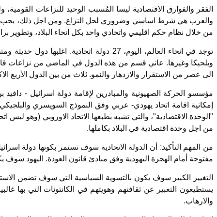
الفقر والفوارق الاقتصادية ليسا المُسبب الوحيد للنزاعات القومية، و
والعرب هي شرط اساسي وضروري لحل النزاع. ومن اجل ذلك، يجب ان يت
من خلال نظام حكم اقليمي واتحادي واحد بكل انحاء البلاد، وتطوير ب
توجد في انحاء العالم، اليوم، 27 دولة اتحا
وبلجيكا وغيرها. عاني قسم من هذه الدول في الماضي من نزاعات قاسي
الى عصر من الاستقرار والازدهار والنمو. ثلاث من بين الدول الأربع الاك
مؤسسو الحركة الصهيونية والمبادرين لإقامة دولة اسرائيل - دافي
"الوحدة الاقتصادية"، والتي تشبه بطبعها الاتحاد الاوروبي (وهو ليس اتح
من اجل وحدة اقتصادية في البلاد بكاملها.
من المهم التأكيد: أن الدولة الاتحادية سوف تستمر بكونها دولة ا
مفتوحة أمام الهجرة اليهودية وفق مبادئ قانون العودة. اليهود سوف 
التغيير الكبير سوف يكون بالتسوية السياسية التي سوف تضمن الاس
يستطيعون التعبير عن ثقافتهم وهويتهم في الكانتونات التي بها غ
والارهاب.