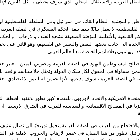
لتنقل للعرب، والاستقلال المحلي الذي سوف يحظى به كل كانتون لإدا
 والمجتمع. النظام القائم في اسرائيل وفي السلطة الفلسطينية ل
ة الفلسطينية لا تعمل بتاتًا؛ بينما ينفذ الحكم العسكري في الضفة الغ
لقمعية والأنظمة المؤقتة الضعيفة تشجع العنف والارهاب - والحكم ف
الحياة الى جانب بعضها البعض والتعبير عن انفسهم، وهو قادر على تخ
 ويهتمون بعلاقاتهم الخاصة مع العالم العربي.
الح المستوطنين اليهود في الضفة الغربية ومصوتي اليمين - تعتبر خ
من مساواة في الحقوق لكل سكان الدولة وتمثل حلا سياسيا واقعيا للن
 في الضفة الغربية، سوف يدعمها لأنها تضمن له النمو الاقتصادي، حقو
ة الامريكية والاتحاد الاوروبي، باهتمام كبير تطور وتنفيذ الخطة، التي ت
يا في المصالح الاقتصادية والسياسية للغرب في الشرق الاوسط. ان ا
.
والاحتجاج بين العرب في الضفة الغربية يتحول تدريجيًا الى نضال عنيف 
ئيل. تطور من هذا القبيل، في عصر الارهاب والحروب الاهلية في الش