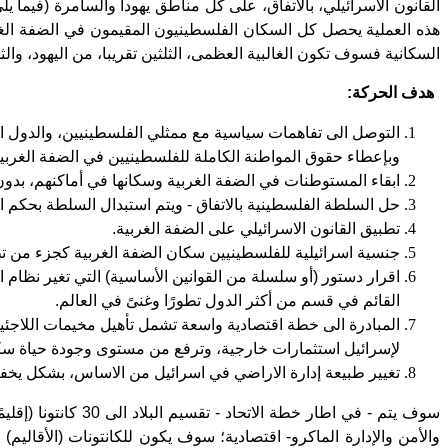
القانون الاسرائيلي، بالاتفاق، على كل مناطق يهودا والسامرة (فيما ي
هذه العملية يحصل كل السكان الفلسطينيون المقيمون في الضفة الغرب
السكانية فسوف تكون الغالبية العظمى، الثلثين تقريبا، من اليهود، وال
هدف الحركة:
التوصل الى تفاهمات سياسية مع ممثلي الفلسطينيين، والدول العر
وبإعطاء حقوق المواطنة الكاملة للفلسطينيين في الضفة الغربي
ابقاء المستوطنات في الضفة الغربية وسكانها في أماكنهم، بدون
حل السلطة الفلسطينية بالاتفاق - ويتم استبدال السلطة بحكم اق
تطبيق القانون الاسرائيلي على الضفة الغربية.
جنسية اسرائيلية للفلسطينيين سكان الضفة الغربية كجزء من تطب
اقرار دستور (أو سلسلة من القوانين الأساسية) التي تغير نظا
القائم في قسم من أكثر الدول تطورًا وغنىً في العالم.
المبادرة الى خطة اقتصادية واسعة تشمل تأهيل مخيمات اللاجئي
لإسرائيل استثمارات خارجية، وترفع من مستوى وجودة حياة سكان 
تغيير طبيعة إدارة الاراضي في اسرائيل من الاساس، بشكل يخفف
سوف يتم - في اطا
والأمن والإدارة الماكرو- اقتصادية؛ سوف يكون للكانتونات (الأقاليم)