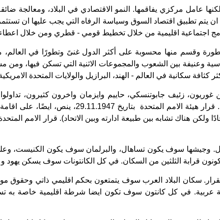
لكنها عامل مركزي يفاقمها. النمو الاقتصادي في البلاد، ومعالجة ضائقة 
م تطبيق اقتصاد السوق وسياسة الرفاه التي يجب عليها ان تستثمر ب
رامج اجتماعية اقليمية من خلال تخطيط قومي - قطري ومن خلال اعطاء 
دية. اغلبها دول حديثة ومتطورة وقسم منها محسوبة على أكثر الدول غنىً وتطورًا في 
ة وعنيفة بين الشعوب والمجموعات الاثنية التي تسكن فيها، ومن مشا
ثر كثافة سكانية في العالم - الهند، البرازيل والولايات المتحدة الامريك
د بن غوريون، زئيف جابوتنسكي، حاييم وايزمان واخرون كثيرون، تداو
إمكانية اقامة اتحاد يهودي- عربي وفق النموذج السويسر
ادًا ولكن هناك تشابه بين طبيعة ادارته وبين الاتحاد). قرار الامم المت
سرائيل. وجيشها سوف يكون تساهال، والبرلمان سوف يكون الكنيست، و
يكونون قرابة الثلثين من السكان. في كل الكانتونات سوف يسكن يهود و
تقرار. سكان البلاد العرب سوف يتمتعون بحكم اقليمي ذاتي وحقوق 
البية عربية. في كل كانتون سوف تكون ايضا شرطة اقليمية خاصة به 