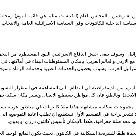
يعيين - المجلس العام (الكنيست مثلما هي قائمة اليوم) ومجلسًا اضاف
سياسة الداخلية للكانتونات وفي السياسة الاسرائيلية العامة والانتخا
ل. وسوف يبقى جيش الدفاع الاسرائيلي القوة المسيطرة من البحر الى
 الاردن والعالم العربي؛ بإمكان المستوطنات البقاء في أماكنها، في
اسرائيل العرب، وسوف يحظون بالخدمات الطبية وخدمات الرفاه وسوف 
 المزيد من الديمقراطية في النظام - الى المساهمة في استقرار التسو
الاتحاد). وبالطبع فان كل مواطن يستطيع الانتقال وتغيير مكان سكنه بي
مجموعات سكانية متشابهة. هكذا مثلا كانتونات في مناطق عربية تستط
ا تشعر براحة في التقسيم الأول تستطيع ان تطلب اعادة التموضع، الى دا
 لها معه صلة جغرافية، هكذا بالإمكان تأسيس كانتون درزي او بدوي.
ياة طبقًا للشريحة السكانية في الكانتون، بحيث يكون المانع الوحيد ا