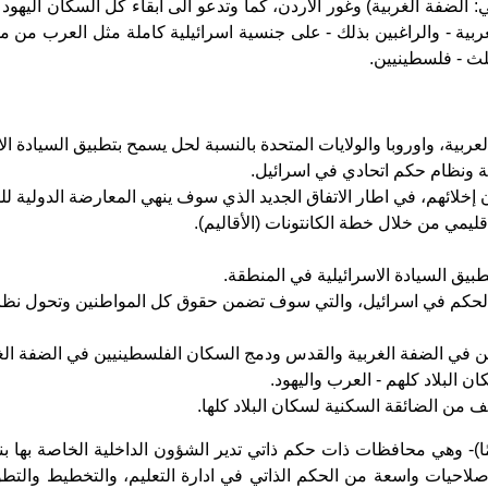
لي: الضفة الغربية) وغور الاردن، كما وتدعو الى ابقاء كل السكان اليهو
ية - والراغبين بذلك - على جنسية اسرائيلية كاملة مثل العرب من موا
ثلث - فلسطينيين.
بية، واوروبا والولايات المتحدة بالنسبة لحل يسمح بتطبيق السيادة ال
ة ونظام حكم اتحادي في اسرائيل.
 إخلائهم، في اطار الاتفاق الجديد الذي سوف ينهي المعارضة الدولية 
ليمي من خلال خطة الكانتونات (الأقاليم).
يق السيادة الاسرائيلية في المنطقة.
م الحكم في اسرائيل، والتي سوف تضمن حقوق كل المواطنين وتحول نظام 
ن في الضفة الغربية والقدس ودمج السكان الفلسطينيين في الضفة الغرب
البلاد كلهم - العرب واليهود.
 من الضائقة السكنية لسكان البلاد كلها.
ر خطة الاتحاد - تقسيم البلاد الى 30 كانتونا (إقليمًا)- وهي محافظات ذات حكم ذاتي تدير الش
 صلاحيات واسعة من الحكم الذاتي في ادارة التعليم، والتخطيط والتطوير