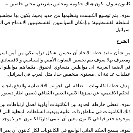
كانتون سوف تكون هناك حكومة ومجلس تشريعي محلي خاصين به.
سوف يتم توسيع الكنيست وتنظيمها من جديد بحيث يكون بها مجلسين تشر
السلطة الفلسطينية؛ وبإمكان السياسيين الفلسطينيين الاندماج في ال
اسرائيل.
الشرح
من شأن تنفيذ خطة الاتحاد أن يحسن بشكل دراماتيكي من أمن اسرائي
ومعترف بها؛ سوف يتم تحسين التعاون الأمني والسياسي والاقتصادي مع
في الضفة الغربية الى مواطنين متساوي الحقوق، مثلما هم مواطنو 
عمليات عدائية الى مستوى منخفض جدا، مثل العرب في اسرائيل.
تهدف خطة الكانتونات - اضافة الى الجوانب الاقتصادية والدفع باتجاه
الحكم الاقليمي، عن تميزها الاثني/ الديني/ الثقافي (ضمن اطار دستور 
سوف تعطي خارطة الحدود بين الكانتونات أولوية لعمل ارتباطات بين 
ذلك الكانتونات في مناطق ذات اغلبية يهودية. السلطات المحلية التي ل
موجودة جغرافيا في كانتون معين أن تنتمي اداريًا لكانتون آخر لا يوجد
سوف يسمح الحكم الذاتي الواسع في الكانتونات لكل كانتون أن يدير الح