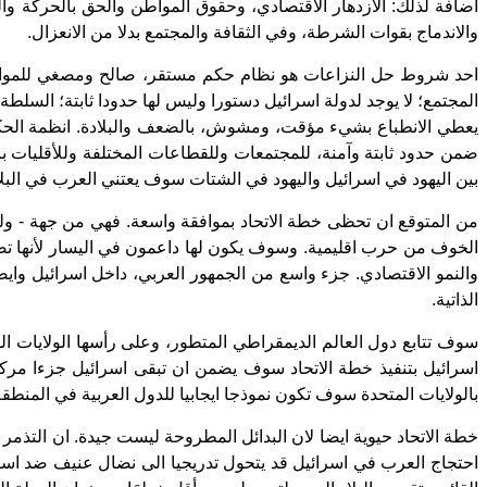
اضافة لذلك: الازدهار الاقتصادي، وحقوق المواطن والحق بالحركة وا
والاندماج بقوات الشرطة، وفي الثقافة والمجتمع بدلا من الانعزال.
احد شروط حل النزاعات هو نظام حكم مستقر، صالح ومصغي للمواطن
المجتمع؛ لا يوجد لدولة اسرائيل دستورا وليس لها حدودا ثابتة؛ السلط
يعطي الانطباع بشيء مؤقت، ومشوش، بالضعف والبلادة. انظمة الحكم ا
ضمن حدود ثابتة وآمنة، للمجتمعات وللقطاعات المختلفة وللأقليات ب
بين اليهود في اسرائيل واليهود في الشتات سوف يعتني العرب في البلاد
من المتوقع ان تحظى خطة الاتحاد بموافقة واسعة. فهي من جهة - ولص
الخوف من حرب اقليمية. وسوف يكون لها داعمون في اليسار لأنها تض
والنمو الاقتصادي. جزء واسع من الجمهور العربي، داخل اسرائيل وايضا
الذاتية.
سوف تتابع دول العالم الديمقراطي المتطور، وعلى رأسها الولايات المتحد
اسرائيل بتنفيذ خطة الاتحاد سوف يضمن ان تبقى اسرائيل جزءا مركز
بالولايات المتحدة سوف تكون نموذجا ايجابيا للدول العربية في المنطقة
خطة الاتحاد حيوية ايضا لان البدائل المطروحة ليست جيدة. ان التذمر 
احتجاج العرب في اسرائيل قد يتحول تدريجيا الى نضال عنيف ضد اسرا