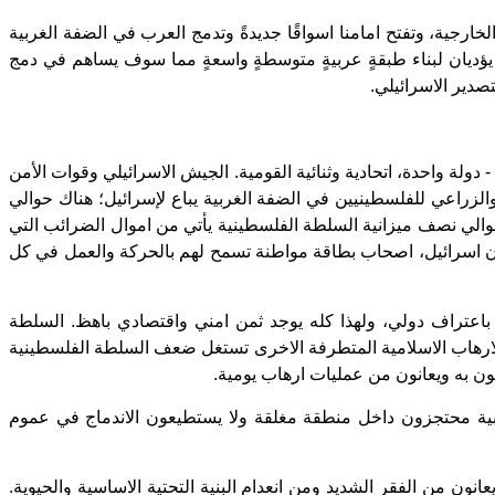
ية، وتفتح امامنا اسواقًا جديدةً وتدمج العرب في الضفة الغربية
يؤديان لبناء طبقةٍ عربيةٍ متوسطةٍ واسعةٍ مما سوف يساهم في دمج
صدير الاسرائيلي.
 دولة واحدة، اتحادية وثنائية القومية. الجيش الاسرائيلي وقوات الأمن
يلي هو العملة التي تتم التجارة بها في السلطة الفلسطينية؛ 85% من الانتاج الصناعي والزراعي للفلسطينيين في الضفة الغربية يباع لإسرائيل؛ هناك حوالي
لغربية؛ وحوالي نصف ميزانية السلطة الفلسطينية يأتي من اموال الضرائب التي
يلي: القدس الشرقية) هم من سكان اسرائيل، اصحاب بطاقة مواطنة تسمح لهم بالحركة والعمل في كل
ة باعتراف دولي، ولهذا كله يوجد ثمن امني واقتصادي باهظ. السلطة
ت الارهاب الاسلامية المتطرفة الاخرى تستغل ضعف السلطة الفلسطينية
ون به ويعانون من عمليات ارهاب يومية.
بية محتجزون داخل منطقة مغلقة ولا يستطيعون الاندماج في عموم
ون من الفقر الشديد ومن انعدام البنية التحتية الاساسية والحيوية.