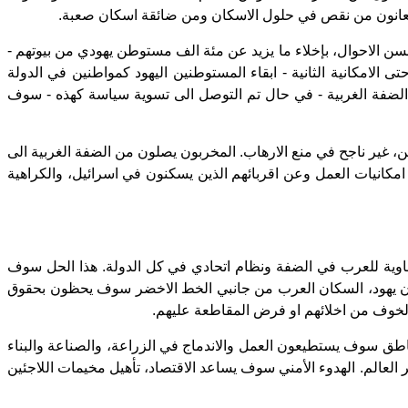
رب، يعانون من نقص في حلول الاسكان ومن ضائقة اسكان صعبة.
حسن الاحوال، بإخلاء ما يزيد عن مئة الف مستوطن يهودي من بيوتهم -
امكانية الثانية - ابقاء المستوطنين اليهود كمواطنين في الدولة
 الضفة الغربية - في حال تم التوصل الى تسوية سياسة كهذه - سوف
، غير ناجح في منع الارهاب. المخربون يصلون من الضفة الغربية الى
كانيات العمل وعن اقربائهم الذين يسكنون في اسرائيل، والكراهية
متساوية للعرب في الضفة ونظام اتحادي في كل الدولة. هذا الحل سوف
ونون يهود، السكان العرب من جانبي الخط الاخضر سوف يحظون بحقوق
لخوف من اخلائهم او فرض المقاطعة عليهم.
اطق سوف يستطيعون العمل والاندماج في الزراعة، والصناعة والبناء
 العالم. الهدوء الأمني سوف يساعد الاقتصاد، تأهيل مخيمات اللاجئين