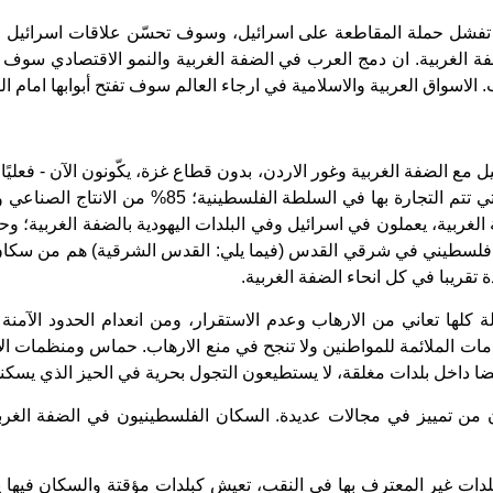
فشل حملة المقاطعة على اسرائيل، وسوف تحسّن علاقات اسرائيل الخارج
ة الغربية. ان دمج العرب في الضفة الغربية والنمو الاقتصادي سوف 
لاسواق العربية والاسلامية في ارجاء العالم سوف تفتح أبوابها امام الت
مع الضفة الغربية وغور الاردن، بدون قطاع غزة، يكّونون الآن - فعليًا -
الاسرائيلية يتحكمون بالضفة الغربية؛ الشيكل الاسرائ
لسطينيين في الضفة الغربية، يعملون في اسرائيل وفي البلدات اليهودية بالضفة ا
جبيها اسرائيل من العمال الفلسطينيين في اسرائيل، تقريبا 300,000 فلسطيني في شرقي القدس (فيما 
ة كلها تعاني من الارهاب وعدم الاستقرار، ومن انعدام الحدود الآمن
 الخدمات الملائمة للمواطنين ولا تنجح في منع الارهاب. حماس ومنظما
ضا داخل بلدات مغلقة، لا يستطيعون التجول بحرية في الحيز الذي يسكن
ون من تمييز في مجالات عديدة. السكان الفلسطينيون في الضفة الغر
لدات غير المعترف بها في النقب، تعيش كبلدات مؤقتة والسكان فيها يعان