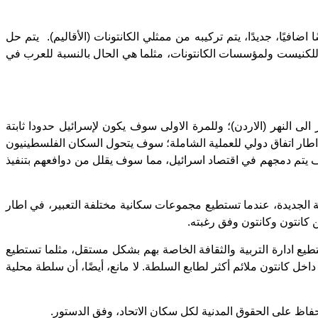
يًا، جديدًا، يتم تركيبه من ممثلي الكانتونات (الأقاليم). يتم حل
ب للكنيست ولمؤسسات الكانتونات، مثلما هي الحال بالنسبة للعرب في
 النهر (الاردن)؛ وللمرة الاولى سوف يكون لإسرائيل حدودا ثابتة
 اطار اتفاق دولي للعملية الشاملة؛ سوف يتحول السكان الفلسطينيون
يتم دمجهم في اقتصاد اسرائيل، مما سوف يقلل من دوافعهم بتنفيذ
ية الجديدة، عندما تستطيع مجموعات سكانية مختلفة التعبير، في اطار
ن كانتون وكانتون وفق رغبته.
يع ادارة التربية والثقافة الخاصة بهم بشكل مستقل، مثلما تستطيع
خل كانتون ملائم أكثر لطابع السلطة. لا مانع، أيضًا، أن سلطة محلية
لحفاظ على الحقوق المدنية لكل سكان الاتحاد، وفق الدستور.