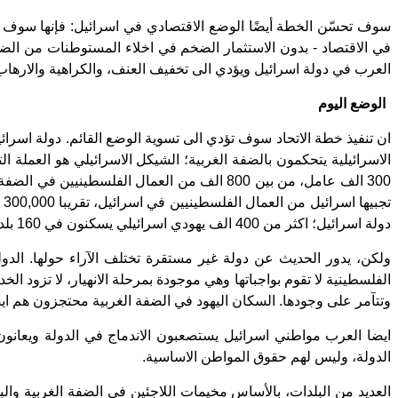
سوف تحسّن الخطة أيضًا الوضع الاقتصادي في اسرائيل: فإنها سوف ت
في الاقتصاد - بدون الاستثمار الضخم في اخلاء المستوطنات من الضف
العرب في دولة اسرائيل ويؤدي الى تخفيف العنف، والكراهية والارهاب. ا
الوضع اليوم
ان تنفيذ خطة الاتحاد سوف تؤدي الى تسوية الوضع القائم. دولة اسرائيل 
300 الف عامل، من بين 800 الف من العمال الف
ت
دولة اسرائيل؛ اكثر من 400 الف يهودي اسرائيلي يسكنون في 160 بلدة تقريبا في كل انحاء الضفة الغربية.
ولكن، يدور الحديث عن دولة غير مستقرة تختلف الآراء حولها. الدول
الفلسطينية لا تقوم بواجباتها وهي موجودة بمرحلة الانهيار، لا تزود
وتتآمر على وجودها. السكان اليهود في الضفة الغربية محتجزون هم اي
ايضا العرب مواطني اسرائيل يستصعبون الاندماج في الدولة ويعان
الدولة، وليس لهم حقوق المواطن الاساسية.
العديد من البلدات، بالأساس مخيمات اللاجئين في الضفة الغربية والب