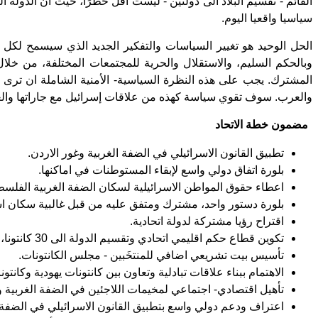
القائم - تقسيم البلاد الى دولتين - ليست أقل خطرًا، حيث ان الدولة ا
سياسيا واقعيا اليوم.
الحل الوحيد هو تغيير السياسات والتفكير الجديد الذي سيسمح لكل س
وبالحكم السليم، والاستقلال والحرية للمجتمعات المختلفة، من خلا
المشترك. يجب على هذه النظرة السياسية- الأمنية الشاملة ان ترى بت
والعرب. سوف تقوي سياسة كهذه من علاقات إسرائيل مع جاراتها والعال
مضمون خطة الاتحاد
تطبيق القانون الاسرائيلي في الضفة الغربية وغور الاردن.
بلورة اتفاق دولي واسع لإبقاء المستوطنات في اماكنها.
اعطاء حقوق المواطن الاسرائيلية لسكان الضفة الغربية الفلسطي
بلورة دستور واحد، مشترك ومتفق عليه من قبل غالبية سكان اس
اقتراح رؤيا مشتركة لدولة اتحادية.
تكوين قطاع حكم اقليمي اتحادي وتقسيم الدولة الى 30 كانتونا، حوالي 20 منهم ذوي اغلبية يهودية، و 10 منهم تقريبا ذوي اغلبية عربية (واحد منهم بأغلبية درزية).
تأسيس بيت تشريعي اضافي للمنتخَبين - مجلس الكانتونات.
الاهتمام ببناء علاقات تبادلية وتعاون بين كانتونات يهودية وكانت
تأهيل اقتصادي- اجتماعي لمخيمات اللاجئين في الضفة الغربية 
اعتراف ودعم دولي واسع بتطبيق القانون الاسرائيلي في الضفة ا