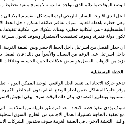
الوضع المؤقت والدائم الذي تتواجد به الدولة لا يسمح بتنفيذ تخطيط 
الحل الذي اقترحه اليسار التاريخي لهذه المشاكل - تقسيم البلاد الى
وهي خطوة باهظة للغاية، سوف تفاقم ضائقة السكن داخل الخط الاخضر
الفلسطينية - هي امكانية خطيرة وهناك شكوك في امكانية تنفيذها. 
تكون دولة فقيرة، وسوف تستصعب الاستمرار وسوف تتحول بسرعة الى 
ان جدار الفصل بين اسرائيل داخل الخط الاخضر وبين الضفة الغربية، 
داخل اسرائيل على الرغم من الفصل. والأسوأ من ذلك: فان الفصل يز
تزيد من الارهاب. الفصل هو نقيض علاقات الجيرة الحسنة، وعلاقات ال
الخطة المستقبلية
تدعو حركة الاتحاد الى تنفيذ الحل الواقعي الوحيد الممكن اليوم - 
يوفر حلولا للمشاكل ضمن اطار الوضع القائم بدون المخاطر الكبيرة
متساوية وبتطوير اقتصادي، وكل ذلك الوقت سوف يبقى الجيش الاسرائ
سوف يؤدي تنفيذ خطة الاتحاد - بعد فترة غير طويلة من الملاءمة - 
مع تخفيف الحاجة لاستيراد العمال الاجانب من الخارج. السوق المحلية 
والبنى التحتية الاخرى في الضفة الغربية سوف يجتذبون الشركات الاس