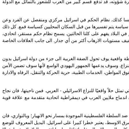
رة شؤونه، قد تدفع قسم كبير من العرب للشعور بالتماثل مع الدولة
يسا كذلك. نظام الحكم في اسرائيل مركزي ومنفصل عن الفرد وعن
ربية سياسة يتم تفسيرها من قبل السكان المحليين كسياسة قمع. كل ذلك
ي البلاد يفهم على كلتا الحالتين. يسمح نظام حكم مستقر، اتحادي،
فيف مستويات الارهاب أكثر من أي جدار. الى جانب العلاقات الخاصة
طة واقعية يوف تحول الضفة الغربية الى جزء من دولة اسرائيل بدون
زاع. وسوف يدعمها الجمهور اليهودي الواسع لأنها سوف تضمن الأمن
ق المواطن، الخدمات الطبية، حرية الحركة والتنقل، الرفاه والادارة
مثل حلاً واقعيًا للنزاع الاسرائيلي - العربي. فمن ناحيتها، فان نجاح
ندماج ملايين العرب في ديمقراطية اتحادية متقدمة مع علاقة قوية
ضد السلطة الفلسطينية الموجودة بمسار نحو الانهيار؛ وبالتوازي، فان
رق الاوسط، يعتبر خطرا كبيرا على اسرائيل. البديل المعروف للوضع