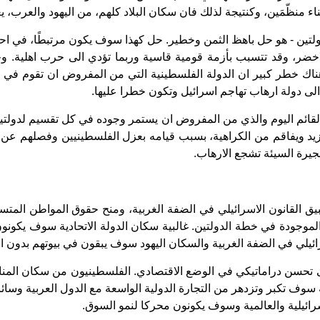
وبناء منظّمَين، وكنتيجة لذلك فان سكان البلاد كلهم، من اليهود والع
 دولتين - هو حل باهظ الثمن وخطير. حل كهذا سوف يكون مرتبطًا، في ا
، وقد تتسبب بأزمة قومية قاسية وربما تؤدي الى حرب اهلية. وحتى ال
هناك خطر كبير ان الدولة الفلسطينية التي من المفروض ان تقوم في
دولة ارهاب تهاجم اسرائيل وتكون خطرا عليها.
القائم اليوم والذي من المفروض ان يستمر وجوده في كل تقسيم لدولتين
يد ويفاقم من الكراهية، بسبب قيامه بعزل الفلسطينيين وفصلهم عن ام
جيرة السيئة تشجع الارهاب.
تطبيق القانون الاسرائيلي في الضفة الغربية، ومنح حقوق المواطن ال
 الموجودة في خطة الدولتين. غالبية سكان الدولة الاتحادية سوف يك
يلي في الضفة الغربية والسكان اليهود سوف يبقون في بيوتهم بدون ا
الى تحسن دراماتيكي في الوضع الاقتصادي. الفلسطينيون من سكان المن
سوف تكبر وتزدهر من التجارة الدولية الواسعة مع الدول العربية وسائر
رائيلية والعالمية وسوف يكونون محركا لنمو السوق.