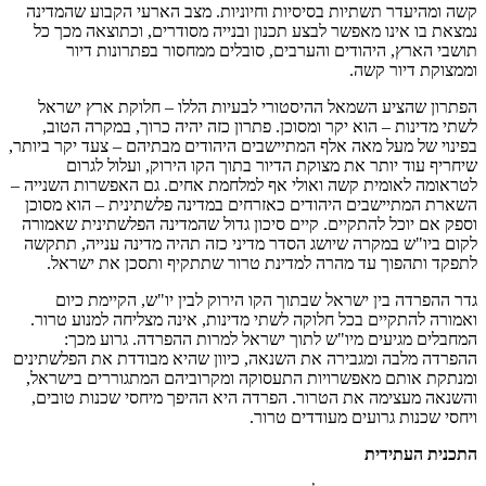
קשה ומהיעדר תשתיות בסיסיות וחיוניות. מצב הארעי הקבוע שהמדינה
נמצאת בו אינו מאפשר לבצע תכנון ובנייה מסודרים, וכתוצאה מכך כל
תושבי הארץ, היהודים והערבים, סובלים ממחסור בפתרונות דיור
וממצוקת דיור קשה.
הפתרון שהציע השמאל ההיסטורי לבעיות הללו – חלוקת ארץ ישראל
לשתי מדינות – הוא יקר ומסוכן. פתרון כזה יהיה כרוך, במקרה הטוב,
בפינוי של מעל מאה אלף המתיישבים היהודים מבתיהם – צעד יקר ביותר,
שיחריף עוד יותר את מצוקת הדיור בתוך הקו הירוק, ועלול לגרום
לטראומה לאומית קשה ואולי אף למלחמת אחים. גם האפשרות השנייה –
השארת המתיישבים היהודים כאזרחים במדינה פלשתינית – הוא מסוכן
וספק אם יוכל להתקיים. קיים סיכון גדול שהמדינה הפלשתינית שאמורה
לקום ביו"ש במקרה שיושג הסדר מדיני כזה תהיה מדינה ענייה, תתקשה
לתפקד ותהפוך עד מהרה למדינת טרור שתתקיף ותסכן את ישראל.
גדר ההפרדה בין ישראל שבתוך הקו הירוק לבין יו"ש, הקיימת כיום
ואמורה להתקיים בכל חלוקה לשתי מדינות, אינה מצליחה למנוע טרור.
המחבלים מגיעים מיו"ש לתוך ישראל למרות ההפרדה. גרוע מכך:
ההפרדה מלבה ומגבירה את השנאה, כיוון שהיא מבודדת את הפלשתינים
ומנתקת אותם מאפשרויות התעסוקה ומקרוביהם המתגוררים בישראל,
והשנאה מעצימה את הטרור. הפרדה היא ההיפך מיחסי שכנות טובים,
ויחסי שכנות גרועים מעודדים טרור.
התכנית העתידית