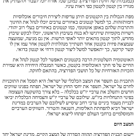
(במגבלות של חוקת הפדרציה). כמובן שכל אזרח יוכל לעבור ולהעתיק את
מגוריו בין קנטון לקנטון כפי ראות עיניו.
מפת הגבולות בין הקנטונים תיתן עדיפות ליצירת חיבורים אוכלוסיות
דומות/זהות. כך למשל קנטונים באיזורים ערבים יוכלו לנהל את החינוך
והתרבות שלהם באופן אוטונומי, כמו קנטונים באיזורים בעלי רוב יהודי.
רשויות מקומיות שירגישו לא בנוח בשיבוץ הראשוני, יוכלו לבקש שיבוץ
מחדש, לתוך קנטון מתאים יותר לאופי הרשות. אין גם מניעה, שמועצה
שנמצאת פיזית בקנטון אחד תשתייך מנהלתית לקנטון אחר עמו אין לו
קשר קרקעי, כך יתאפשר למשל ליצור קנטון דרוזי או קנטון בדואי.
האוטונומיה השלטונית הרבה בקנטונים תאפשר לכל קנטון לנהל את
החיים על פי חתך האוכלוסיה בקנטון, כאשר המגבלה היחידה היא שמירת
הזכויות האזרחיות של כל תושבי הפדרציה, בהתאם לחוקה.
התכנית גם תשפר את המצב הכלכלי של ישראל: היא תסכל את התוכניות
לחרם על ישראל, תשפר את יחסי החוץ של ישראל, תפתח בפנינו שווקים
חדשים ותשלב את ערביי יו"ש בכלכלה – בלא צורך בהשקעה העצומה
בפינוי התנחלויות ביו"ש. שילובם של ערביי יו"ש והצמיחה הכלכלית יביאו
לבניית מעמד ביניים ערבי רחב שיסייע לשילובם של הערבים במדינת
ישראל ויביא להפחתת האלימות, השנאה והטרור. השווקים הערביים
והמוסלמיים ברחבי העולם ייפתחו לייצוא ישראלי.
המצב היום
יישום תכנית הפדרציה תהווה הסדרה של המצב הקיים. מדינת ישראל יחד