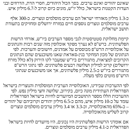
שאינם יהודים ואינם ערבים. בסך הכול היהודים, חסרי הדת, הדרוזים ובני
העדות הקטנות בישראל, כולל יו"ש, מונים כיום קרוב ל-6.7 מיליון איש.
כ-1.3 מיליון מאזרחי ישראל הם ערבים מוסלמים ונוצרים. כ-300 אלף
ערבים מוסלמים ונוצרים נוספים חיים במזרח ירושלים ומחזיקים בתעודת
תושב ישראלית.
קיימת מחלוקת סטטיסטית לגבי מספר הערבים ביו"ש, אזרחי הרשות
הפלשתינית. ברש"פ לא נערך מפקד אוכלוסין מזה שנים רבות והנתונים
על אוכלוסיית הרש"פ מבוססים על אמדנים, חישובים והערכות. לפי
הנתונים של מכון המחקר בגין-סאדאת שאנו משוכנעים שהם הנתונים
הקרובים למציאות, מתגוררים ביו"ש שמעבר לקו הירוק (לא כולל מזרח
ירושלים) קרוב למיליון ושלושה רבעים פלשתינים. לפי נתוני הרש"פ
מתגוררים ביו"ש כ-2.5 מיליון פלשתינים, אך אנו משוכנעים שנתוני
הרש"פ מוטים כלפי מעלה.
לפי ההערכות שבידינו, האוכלוסייה הערבית המוסלמית והנוצרית בישראל
הפדראלית העתידית מונה כיום, בקירוב, שלושה וחצי מיליון נפש. לפי
ההערכות הללו מספר התושבים המיועדים לחיות בישראל הפדראלית
עומד על כ-10 מיליון איש, מהם כ-6.5 מיליון יהודים וקרוביהם של יהודים
– כ-65% מהאוכלוסייה, וכ-3.3 או 3.4 מיליון ערבים מוסלמים ונוצרים
קרוב לשליש מהאוכלוסייה.
אם אומדני הרשות הפלשתינית היו נכונים, היו מיועדים לחיות בישראל
הפדראלית כ-4.1 מיליון ערבים מוסלמים ונוצרים.