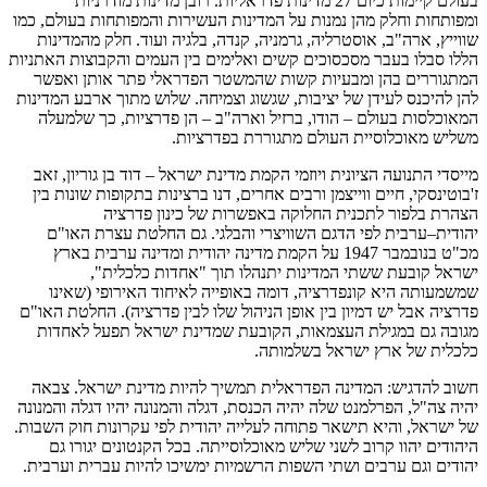
בעולם קיימות כיום 27 מדינות פדראליות. רובן מדינות מודרניות
ומפותחות וחלק מהן נמנות על המדינות העשירות והמפותחות בעולם, כמו
שווייץ, ארה"ב, אוסטרליה, גרמניה, קנדה, בלגיה ועוד. חלק מהמדינות
הללו סבלו בעבר מסכסוכים קשים ואלימים בין העמים והקבוצות האתניות
המתגוררים בהן ומבעיות קשות שהמשטר הפדראלי פתר אותן ואפשר
להן להיכנס לעידן של יציבות, שגשוג וצמיחה. שלוש מתוך ארבע המדינות
המאוכלסות בעולם – הודו, ברזיל וארה"ב – הן פדרציות, כך שלמעלה
משליש מאוכלוסיית העולם מתגוררת בפדרציות.
מייסדי התנועה הציונית ויוזמי הקמת מדינת ישראל – דוד בן גוריון, זאב
ז'בוטינסקי, חיים ווייצמן ורבים אחרים, דנו ברצינות בתקופות שונות בין
הצהרת בלפור לתכנית החלוקה באפשרות של כינון פדרציה
יהודית–ערבית לפי הדגם השוויצרי והבלגי. גם החלטת עצרת האו"ם
מכ"ט בנובמבר 1947 על הקמת מדינה יהודית ומדינה ערבית בארץ
ישראל קובעת ששתי המדינות יתנהלו תוך "אחדות כלכלית",
שמשמעותה היא קונפדרציה, דומה באופייה לאיחוד האירופי (שאינו
פדרציה אבל יש דמיון בין אופן הניהול שלו לבין פדרציה). החלטת האו"ם
מגובה גם במגילת העצמאות, הקובעת שמדינת ישראל תפעל לאחדות
כלכלית של ארץ ישראל בשלמותה.
חשוב להדגיש: המדינה הפדראלית תמשיך להיות מדינת ישראל. צבאה
יהיה צה"ל, הפרלמנט שלה יהיה הכנסת, דגלה והמנונה יהיו דגלה והמנונה
של ישראל, והיא תישאר פתוחה לעלייה יהודית לפי עקרונות חוק השבות.
היהודים יהוו קרוב לשני שליש מאוכלוסייתה. בכל הקנטונים יגורו גם
יהודים וגם ערבים ושתי השפות הרשמיות ימשיכו להיות עברית וערבית.