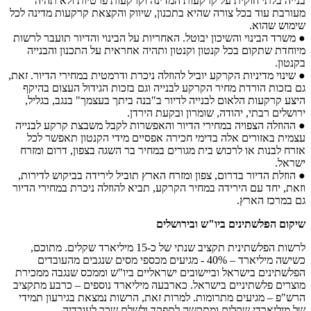
בנייה בלתי חוקית על קרקעות המדינה וקרקעות פרטיות ולא תהיה
מעורבת עוד בכל צורה שהיא בתכנון, שיווק והקצאת קרקעות מדינה לכל
שימוש שהוא.
● משרד הבינוי והשיכון יבוטל. האחריות על הבינוי והדיור תועבר לרשות
מיוחדת שתקום בכל קנטון וקנטון ותהיה אחראית על התכנון והבנייה
בקנטון.
● שינוי מדיניות הקרקע יוביל להוזלה ניכרת ודרמטית במחירי הדיור. זאת,
גם בזכות הורדת מחיר הקרקע לבנייה וגם בזכות הגידול העצום בהיקף
היצע קרקעות הלאום לבנייה לדיור ב"בנה ביתך בעצמך" בנגב, בגליל,
ירושלים רבתי, יהודה, שומרון ובקעת הירדן.
● ההוזלה הצפויה במחירי הדיור והאפשרות לקבל משבצת קרקע לבנייה
עצמית באזורים אלה בדימי חכירה אפסיים מידי הקנטון תאפשר לכל
אזרח לבנות או לרכוש בית מגורים במחיר בר השגה בצפון, דרום ומזרח
ישראל.
● הוזלת הדיור בדרום, צפון ומזרח הארץ תוביל לירידה בביקוש לדירות,
וזאת, יחד עם הירידה במחיר הקרקע, תביא להוזלה ניכרת במחירי הדיור
גם במרכז הארץ.
שיקום הפלשתינים ביו"ש ובירושלים
לרשות הפלשתינית תקציב שנתי של כ-15 מיליארד שקלים. מתוכם,
כשישה מיליארד – 40% - מגיעים מכספי מסים שנגבים מהעובדים
הפלשתינים בישראל וביישובים ישראליים ביו"ש וממכס שנגבה ממכירת
מוצרים פלשתיניים בישראל. כארבעה מיליארד נוספים – כרבע מתקציב
הרש"פ – מגיעים מתרומות. למרות זאת, הרשות נמצאת בגירעון תמידי
של מיליארדי שקלים ומתקשה לתפקד ולשלם שכר לעובדיה.