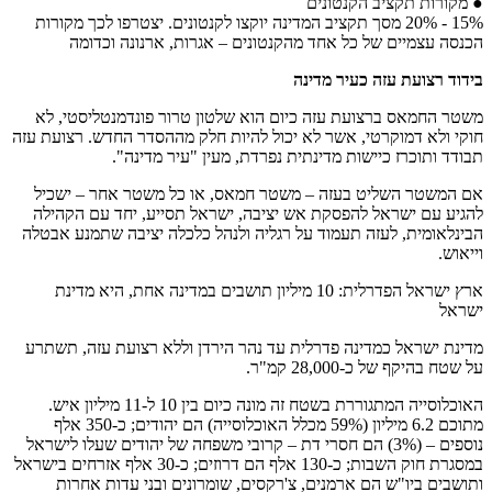
● מקורות תקציב הקנטונים
15% - 20% מסך תקציב המדינה יוקצו לקנטונים. יצטרפו לכך מקורות
הכנסה עצמיים של כל אחד מהקנטונים – אגרות, ארנונה וכדומה
בידוד רצועת עזה כעיר מדינה
משטר החמאס ברצועת עזה כיום הוא שלטון טרור פונדמנטליסטי, לא
חוקי ולא דמוקרטי, אשר לא יכול להיות חלק מההסדר החדש. רצועת עזה
תבודד ותוכרז כיישות מדינתית נפרדת, מעין "עיר מדינה".
אם המשטר השליט בעזה – משטר חמאס, או כל משטר אחר – ישכיל
להגיע עם ישראל להפסקת אש יציבה, ישראל תסייע, יחד עם הקהילה
הבינלאומית, לעזה תעמוד על רגליה ולנהל כלכלה יציבה שתמנע אבטלה
וייאוש.
ארץ ישראל הפדרלית: 10 מיליון תושבים במדינה אחת, היא מדינת
ישראל
מדינת ישראל כמדינה פדרלית עד נהר הירדן וללא רצועת עזה, תשתרע
על שטח בהיקף של כ-28,000 קמ"ר.
האוכלוסייה המתגוררת בשטח זה מונה כיום בין 10 ל-11 מיליון איש.
מתוכם 6.2 מיליון (59% מכלל האוכלוסייה) הם יהודים; כ-350 אלף
נוספים – (3%) הם חסרי דת – קרובי משפחה של יהודים שעלו לישראל
במסגרת חוק השבות; כ-130 אלף הם דרוזים; כ-30 אלף אזרחים בישראל
ותושבים ביו"ש הם ארמנים, צ'רקסים, שומרונים ובני עדות אחרות