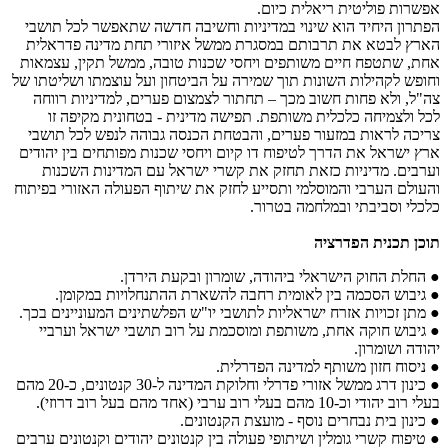
אפשרות פוליטית ריאלית כיום.
הפתרון היחיד הוא שינוי במדיניות וחשיבה חדשה שתאפשר לכל תושבי
הארץ לבטא את תרבותם במסגרת ממשל איזורי תחת מדינה פדראלית
אחת, שתטפח חיים משותפים ויחסי שכנות טובה, ממשל תקין, עצמאות
וחופש לקהילות השונות תוך שמירה על הביטחון ועל עוצמתו ושליטתו של
צה"ל, ולא פחות חשוב מכך – תחתור לצמצום פערים, למדיניות רווחה
לכל ולצמיחה כלכלית משותפת. תפישה מדינית - בטחונית מקיפה זו
צריכה לראות במזעור פערים, והבטחת הכנסה גבוהה לנפש לכל תושבי
ארץ ישראל את הדרך לטיפוח דו קיום ויחסי שכנות מפותחים בין יהודים
וערבים. מדיניות כזאת תחזק את קשרי ישראל עם המדינות השכנות
והעולם הערבי והמוסלמי ותסייע לחזק את שיתוף הפעולה האזורי בפיתוח
כלכלי וסביבתי ובמלחמה בטרור.
תוכן תכנית הפדרציה
● החלת החוק הישראלי ביהודה, שומרון ובקעת הירדן.
● גיבוש הסכמה בין לאומית רחבה להשארת ההתנחלויות במקומן.
● מתן זכויות אזרח ישראליות לתושבי יו"ש הפלשתינים המעוניינים בכך.
● גיבוש חוקה אחת, משותפת ומוסכמת על רוב תושבי ישראל וערביי
יהודה ושומרון.
● ניסוח חזון משותף למדינה הפדרלית.
● כינון דרג ממשל אזורי פדרלי וחלוקת המדינה ל-30 קנטונים, כ-20 מהם
בעלי רוב יהודי וכ-10 מהם בעלי רוב ערבי (אחד מהם בעל רוב דרוזי).
● כינון בית נבחרים נוסף - מועצת הקנטונים.
● טיפוח קשרי גומלין ושיתופי פעולה בין קנטונים יהודים וקנטונים ערבים