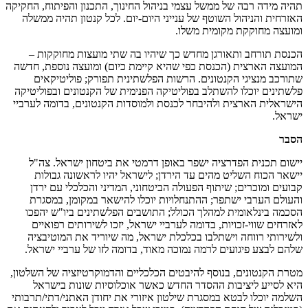
תהיה מידה רבה של ממשל עצמי בניהול החינוך, התכנון והפיתוח, החקיקה
האזרחית והניהול השוטף של ענייני היום-יום. לכל קנטון תהיה ממשלה
ומועצה מחוקקת מקומית משלו.
הכנסת תורחב ותאורגן מחדש כך שיהיו בה שתי מועצות מחוקקות –
המועצה הארצית (הכנסת כפי שהיא קיימת כיום) ומועצה נוספת, חדשה
שתורכב מנציגי הקנטונים. הרשות הפלשתינית תפורק; פוליטיקאים
פלשתינים יוכלו להשתלב בפוליטיקה הפנימית של הקנטונים ובפוליטיקה
הישראלית הארצית ולהיבחר לכנסת ולמוסדות הקנטונים, בדומה לערביי
ישראל.
הסבר
יישום תכנית הפדרציה ישפר באופן דרמטי את ביטחון ישראל. צה"ל
יישאר הכוח השליט מהים עד הירדן; לישראל יהיו לראשונה גבולות
קבועים ומוכרים; שיתוף הפעולה הביטחוני, המדיני והכלכלי עם ירדן
והעולם הערבי ישתפר; ההתנחלויות יוכלו להישאר במקומן, במסגרת
הסכמה בינלאומית למהלך הכולל; התושבים הפלשתינים ביו"ש יהפכו
לאזרחים שווי-זכויות, בדומה לערביי ישראל, יזכו לשירותים רפואיים
ולשירותי רווחה וישתלבו בכלכלת ישראל, מה שיוריד את המוטיבציה
שלהם לבצע פיגועים לרמה נמוכה מאוד, בדומה לזו של ערביי ישראל.
מטרת הקנטונים, בנוסף להיבטים הכלכליים והדמוקרטיזציה של השלטון,
היא לסייע ליציבות ההסדר החדש כאשר אוכלוסיות שונות בישראל
השלמה יוכלו לבטא במסגרת שילטון איזורי את יחודן האתני/דתי/תרבותי