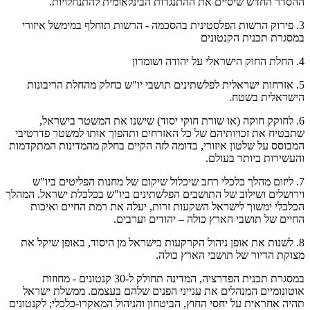
ההסדר החדש שיסיים את ההתנגדות הבינלאומית להתנחלויות.
3. פירוק הרשות הפלסטינית בהסכמה - הרשות תוחלף במימשל איזורי
במסגרת תכנית הקנטונים
4. החלת החוק הישראלי על יהודה ושומרון
5. אזרחות ישראלית לפלשתינים תושבי יו"ש כחלק מהחלת הריבונות
הישראלית בשטח.
6. לחוקק חוקה (או שורת חוקי יסוד) שישנו את המשטר בישראל,
שתבטיח את זכויותיהם של כל האזרחים ותהפוך אותו למשטר פדרטיבי
המבוסס על שלטון איזורי, בדומה לזה הקיים בחלק מהמדינות המתקדמות
והעשירות ביותר בעולם.
7. ליזום מהלך כלכלי רחב שיכלול שיקום של מחנות הפליטים ביו"ש
וירושלים ושילוב של התושבים הפלשתינים ביו"ש בכלכלת ישראל. המהלך
הכלכלי ימשוך לישראל השקעות זרות, יעלה את רמת החיים ואיכות
החיים של תושבי הארץ כולה – יהודים וערבים.
8. לשנות את אופן ניהול הקרקעות בישראל מן היסוד, באופן שיקל את
מצוקת הדיור של תושבי הארץ כולה.
במסגרת תכנית הפדרציה, המדינה תחולק ל-30 קנטונים - מחוזות
אוטונומיים המנהלים את ענייני הפנים שלהם בעצמם. ממשלת ישראל
תהיה אחראית על יחסי החוץ, הביטחון והניהול המאקרו-כלכלי; לקנטונים