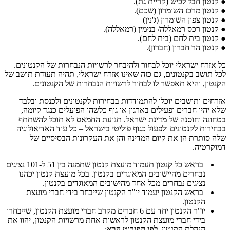
● קנטון חבל לכיש (קריית גת).
● קנטון מרכז השומרון (שכם).
● קנטון צפון השומרון (ג'נין)
● קנטון רכס רמאללה/ בנימין (רמאללה).
● קנטון בית לחם (בית לחם).
● קנטון הר חברון (חברון).
כל אזרח ישראלי יוכל לבחור ולהיבחר לרשויות הנבחרות של הקנטונים.
לכל תושב בקנטונים, גם כזה שאינו אזרח ישראלי, תהיה תעודת תושב של
הקנטון, והיא תאפשר לו לבחור לרשויות הנבחרות של הקנטונים.
אזרחים ותושבים יוכלו להתמודדות בבחירות לקנטונים ולכנסת ובלבד
שלא יהיו חברים ופעילים בארגון או גוף כלשהו הפועלים כנגד קיומה,
בטחונה וחוסנה של מדינת ישראל. תנועת החמאס לא תוכל להשתתף
בבחירות לקנטונים ולפעול כגוף פוליטי בישראל – כל עוד האדיאולוגיה
שלה סותרת הן את קיום המדינה והן את העקרונות הבסיסיים של
דמוקרטיה.
בראש כל קנטון תעמוד מועצת קנטון שתמנה בין 51 ל-101 נציגים
נבחרים מהיישובים המאוגדים בקנטון. בכל מועצת קנטון יכהנו
נציגים נבחרים מכל אחד מהישובים המאוגדים בקנטון.
בראש הקנטון יעמוד יו"ר הקנטון שייבחר בידי חברי מועצת
הקנטון.
יו"ר הקנטון יחד עם 6 חברים מקרב חברי מועצת הקנטון, שייבחרו
בידי חברי מועצת הקנטון לראשות אחת מרשויות הקנטון, יהוו את
הנהלת הקנטון,
לפי הפירוט הבא
: