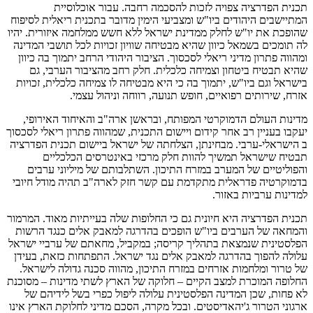
תכנית הפדרציה צפויה לזכות להסכמה רחבה. עבור אוכלוסיית
המתיישבים היהודים ביו"ש ומצביעי הימין מדובר בתכנית ריאלית לסיפוח
שהופכת את יו"ש לחלק ממדינת ישראל ללא חשש ממלחמה איזורית. יהיו
לה תומכים בשמאל כיוון שהיא מבטיחה שוויון זכויות לכל תושבי המדינה
ומהווה פתרון מדיני ריאלי לסכסוך. הציבור היהודי הרחב יתמוך בה כיוון
שהיא תבטיח ביטחון וצמיחה כלכלית. חלק רחב מהציבור הערבי, גם
בישראל וגם ביו"ש, יתמוך בה כי היא מבטיחה לו צמיחה כלכלית, זכויות
אזרח, שירותים רפואיים, חופש תנועה, רווחה וניהול עצמי.
מדינות העולם הדמוקרטי המפותח, ובראשן ארה"ב והאיחוד האירופי,
יעקבו בעניין רב אחר קידום ויישום התכנית, שמהווה פתרון ריאלי לסכסוך
ב הישראלי-ערבי. מבחינתן, הצלחתה של ישראל ביישום תכנית הפדרציה
תבטיח שישראל תמשיך להוות חלק מרכזי באינטרסים הכלכליים
והפוליטיים של המערב במזרח התיכון. השתלבותם של מיליוני ערבים
בדמוקרטיה פדראלית מתקדמת עם קשר חזק לארה"ב תהיה מודל חיובי
למדינות ערביות באזור.
תכנית הפדרציה היא חיונית גם כי החלופות שלה בעייתיות מאוד. המרמור
והמחאה של הערבים ביו"ש הופכים בהדרגה למאבק אלים כנגד הרשות
הפלסטינית שנמצאת בתהליך קריסה; במקביל, מחאתם של ערביי ישראל
עלולה להפוך בהדרגה למאבק אלים נגד ישראל. התפתחות כזאת, בעידן
של טרור ומלחמות אזרחים במזרח התיכון, מהווה סכנה גדולה לישראל.
החלופה המוכרת למצב הקיים – חלוקה של הארץ לשתי מדינות – מסוכנת
לא פחות, שכן המדינה הפלסטינית עלולה ליפול כפרי בשל לידיהם של
ארגוני הטרור ג'יהאדיסטים. ובכל מקרה, הסכם מדיני לחלוקת הארץ אינו