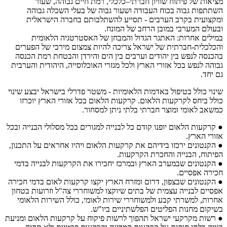
מציאות של פיתוח שוויון חברתי–כלכלי, רמת חיים גבוהה, שעור
השתתפות גבוה בכוח העבודה ושעור גבוה של בעלי השכלה גבוהה
ומקצועית בקרב הערבים - תסייע להשתלבותם בחברה הישראלית
ובעולם המערבי במובן הרחב של המונח.
במילים אחרות: האתגר הגדול והמבחן של האסטרטגיה הלאומית
והכלכלית-חברתית של ישראל צריכה להיות צמצום מירבי של הפערים
בהכנסה לנפש בין יהודים וערבים בין הים והירדן והבטחת רמת הכנסה
גבוהה לנפש בכל אזורי הארץ ולכל מגזרי האוכלוסייה, היהודית והערבית
גם יחד.
שינוי כולל בטיפול באדמות הלאומיות - משטר פדרלי בישראל יבצע שינוי
כולל ביחס לקרקעות הלאום. קרקעות הלאום בכל אזורי הארץ יוכרזו
כמשאב לאומי ומוצר חברתי בלתי ניתן למסחור.
● קרקעות הלאום יופנו קודם כל לבנייה למגורים בכל מסלולי הבנייה ובכל
אזורי הארץ.
● הקנטונים ירכזו בידיהם את קרקעות הלאום ויהיו אחראים על התכנון,
הפיתוח, הבנייה והחכרת הקרקעות.
● הקנטונים שבמערב הארץ ובמרכז יחכירו את הקרקעות לבנייה בדמי
חכירה אפסיים.
● הקנטונים שבצפון, דרום ומזרח הארץ יקצו קרקעות לאום בדמי חכירה
אפסיים לבנייה עצמית של בתים שיוקצו למשוחררי צה"ל וזרועות בטחון
אחרות, למשרתי קבע ולמשוחררי שירות לאומי, כולל השירות הלאומי
בשיקום מחנות הפליטים הפלשתיניים ביו"ש.
● רשות מקרקעי ישראל תהפוך לרשות פיקוח על קרקעות הלאום ומניעת