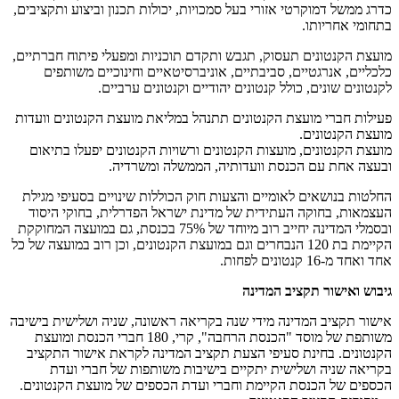
כדרג ממשל דמוקרטי אזורי בעל סמכויות, יכולות תכנון וביצוע ותקציבים,
בתחומי אחריותו.
מועצת הקנטונים תעסוק, תגבש ותקדם תוכניות ומפעלי פיתוח חברתיים,
כלכליים, אנרגטיים, סביבתיים, אוניברסיטאיים וחינוכיים משותפים
לקנטונים שונים, כולל קנטונים יהודיים וקנטונים ערביים.
פעילות חברי מועצת הקנטונים תתנהל במליאת מועצת הקנטונים וועדות
מועצת הקנטונים.
מועצת הקנטונים, מועצות הקנטונים ורשויות הקנטונים יפעלו בתיאום
ובעצה אחת עם הכנסת וועדותיה, הממשלה ומשרדיה.
החלטות בנושאים לאומיים והצעות חוק הכוללות שינויים בסעיפי מגילת
העצמאות, בחוקה העתידית של מדינת ישראל הפדרלית, בחוקי היסוד
ובסמלי המדינה יחייב רוב מיוחד של 75% בכנסת, גם במועצה המחוקקת
הקיימת בת 120 הנבחרים וגם במועצת הקנטונים, וכן רוב במועצה של כל
אחד ואחד מ-16 קנטונים לפחות.
גיבוש ואישור תקציב המדינה
אישור תקציב המדינה מידי שנה בקריאה ראשונה, שניה ושלישית בישיבה
משותפת של מוסד "הכנסת הרחבה", קרי, 180 חברי הכנסת ומועצת
הקנטונים. בחינת סעיפי הצעת תקציב המדינה לקראת אישור התקציב
בקריאה שניה ושלישית יתקיים בישיבות משותפות של חברי ועדת
הכספים של הכנסת הקיימת וחברי ועדת הכספים של מועצת הקנטונים.