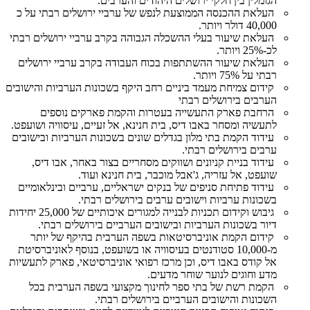
הגומלין בין חלקי ירושלים היהודים והערבים.
העלאת ההכנסה הממוצעת לנפש של ערביי ירושלים רבתי על כ
40,000 דולר ויותר.
העלאת שיעור בעלי ההשכלה הגבוהה בקרב ערביי ירושלים רבתי
לכ-25% ויותר.
העלאת שיעור ההשתתפות בכוח העבודה בקרב ערביי ירושלים
רבתי על 75% ויותר.
קידום צמיחת מעמד ביניים רחב היקף בשכונות הערביות והישובים
הערבים בירושלים רבתי
הרחבת פארק התעשייה בעטרות והקמת פארקים נוספים
לתעשיה ומסחר באבו דיס, בית חנינא, אל זעיים, עיסוויה ושועפט.
עידוד הקמת בתי מלון בגדלים שונים בשכונות הערביות ובישובים
ערבים בירושלים רבתי.
עידוד בניית קניונים ושווקים מסחריים בצור באחר, אבו דיס,
שועפט, אל עזריה, ג'אבל מוכבר, בית חנינא ועוד.
עידוד פתיחת סניפים של בנקים ישראליים, ערביים ובינלאומיים
בשכונות ערביות וישובים ערבים בירושלים רבתי.
גיבוש וקידום תכניות לבנייה למגורים איכותיים של 25,000 יחידות
דיור בשכונות הערביות ובישובים הערביים בירושלים רבתי.
קידום הקמת אוניברסיטאות בשפה הערבית בהיקף של יותר
מ-10,000 סטודנטים בעיסוויה או בשועפט, בנוסף לאוניברסיטת
אל קודס באבו דיס, וכן מרכז רפואי אוניברסיטאי, פארק לתעשיות
מדע וחוגים לנוער שוחר מדעים.
הקמת רשת של בתי ספר לחינוך מקצועי בשפה הערבית בכל
השכונות והישובים הערביים בירושלים רבתי.