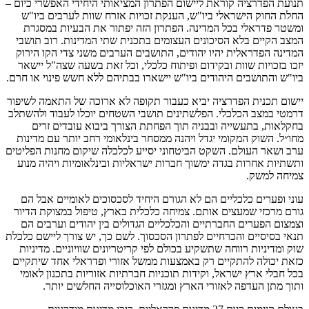
תנועת הפדרציה קוראת ליישום הפתרון המציאותי היחידי האפשרי כיום –
החלת החוק הישראלי ביו"ש, הענקת זכויות אזרח שוות לערבים ביו"ש
ומשטר פדראלי בכל המדינה. הפתרון הזה יפתור את הבעיות במסגרת
המצב הקיים בלא הסיכונים העצומים בתכנית שתי המדינות. רוב תושבי
המדינה הפדראלית יהיו יהודים, התושבים הערבים משני צדי הקו הירוק
יזכו בזכויות שוות ובקידום ופיתוח כלכלי, וכל זאת בשעה שצה"ל יישאר
ביו"ש והתושבים היהודים ביו"ש יישארו בבתיהם ללא חשש פינוי או חרם.
יישום תכנית הפדרציה יביא כעבור תקופה לא ארוכה של התאמה לשיפור
דרמטי במצב הכלכלי. הפלשתינים תושבי השטחים יוכלו לעבוד ולהשתלב
בחקלאות, בתעשייה ובבניה תוך הפחתת הצורך ביבוא עובדים זרים
מחו״ל. השוק המקומי יגדל ויהנה ממסחר בינלאומי רחב יותר עם מדינות
ערב ושאר העולם. השקט הביטחוני יסייע לכלכלה שיקום מחנות הפליטים
ותשתיות אחרות בגדה ימשוך חברות ישראליות ובינלאומיות ויהיה מנוע
צמיחה למשק.
עוני ופערים כלכליים הם לא הגורם היחיד לסכסוכים לאומיים אבל הם
גורם מרכזי שמעצים אותם. צמיחה כלכלית בארץ, טיפול במצוקת הדיור
וצמצום הפערים החברתיים והכלכליים הגדולים בין יהודים וערבים הם
תנאי בסיסיים והכרחיים לפתרון הסכסוך. לשם כך, יש צורך ליישם כלכלת
שוק ומדיניות רווחה שתשקיע בכולם לפי קריטריונים שוויוניים. מדיניות
כזאת יכולה להתקיים רק באמצעות ממשל אזורי ופדראלי אחד שיתקיים
בכל חבלי ארץ ישראל, וקידות תוכניות חברתיות אזוריות בתכנון לאומי
ותוך מתן העדפה לאזורי הארץ ומגזרי האוכלוסייה החלשים יותר.