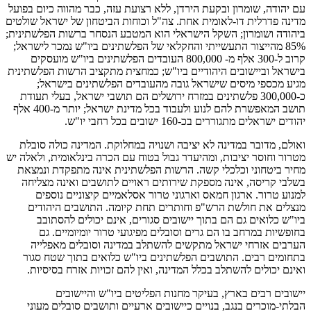
עם יהודה, שומרון ובקעת הירדן, ללא רצועת עזה, כבר מהווה כיום בפועל
מדינה פדרלית דו-לאומית אחת. צה"ל וכוחות הביטחון של ישראל שולטים
ביהודה ושומרון; השקל הישראלי הוא המטבע הנסחר ברשות הפלשתינית;
85% מהייצור התעשייתי והחקלאי של הפלשתינים ביו"ש נמכר לישראל;
קרוב ל-300 אלף מ- 800,000 העובדים הפלשתינים ביו"ש מועסקים
בישראל וביישובים היהודיים ביו"ש; כמחצית מתקציב הרשות הפלשתינית
מגיע מכספי מיסים שישראל גובה מהעובדים הפלשתינים בישראל;
כ-300,000 פלשתינים במזרח ירושלים הם תושבי ישראל, בעלי תעודת
תושב המאפשרת להם לנוע ולעבוד בכל מדינת ישראל; יותר מ-400 אלף
יהודים ישראלים מתגוררים בכ-160 ישובים בכל רחבי יו"ש.
ואולם, מדובר במדינה לא יציבה ושנויה במחלוקת. המדינה כולה סובלת
מטרור וחוסר יציבות, ומהיעדר גבול בטוח עם הכרה בינלאומית, ולאלה יש
מחיר ביטחוני וכלכלי קשה. הרשות הפלשתינית אינה מתפקדת ונמצאת
בשלבי קריסה, אינה מספקת שירותים ראויים לתושבים ואינה מצליחה
למנוע טרור. ארגון חמאס וארגוני טרור אסלאמיים קיצוניים נוספים
מנצלים את חולשת הרש"פ וחותרים תחת קיומה. התושבים היהודים
ביו"ש כלואים גם הם בתוך יישובים סגורים, אינם יכולים להסתובב
בחופשיות במרחב בו הם גרים וסובלים מפיגועי טרור יומיומיים. גם
הערבים אזרחי ישראל מתקשים להשתלב במדינה וסובלים מאפלייה
בתחומים רבים. התושבים הפלשתינים ביו"ש כלואים בתוך שטח סגור
ואינם יכולים להשתלב בכלל המדינה, ואין להם זכויות אזרח בסיסיות.
יישובים רבים בארץ, בעיקר מחנות הפליטים ביו"ש והיישובים
הבלתי-מוכרים בנגב, בנויים כיישובים ארעיים ותושבים סובלים מעוני