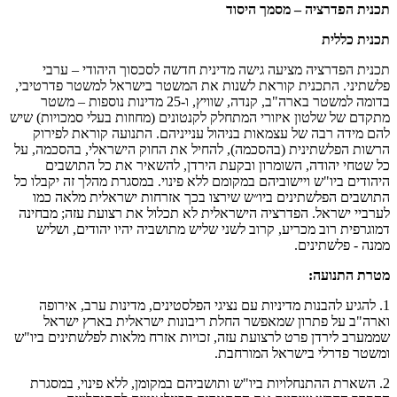
תכנית הפדרציה – מסמך היסוד
תכנית כללית
תכנית הפדרציה מציעה גישה מדינית חדשה לסכסוך היהודי – ערבי
פלשתיני. התכנית קוראת לשנות את המשטר בישראל למשטר פדרטיבי,
בדומה למשטר בארה"ב, קנדה, שוויץ, ו-25 מדינות נוספות – משטר
מתקדם של שלטון איזורי המתחלק לקנטונים (מחוזות בעלי סמכויות) שיש
להם מידה רבה של עצמאות בניהול ענייניהם. התנועה קוראת לפירוק
הרשות הפלשתינית (בהסכמה), להחיל את החוק הישראלי, בהסכמה, על
כל שטחי יהודה, השומרון ובקעת הירדן, להשאיר את כל התושבים
היהודים ביו"ש ויישוביהם במקומם ללא פינוי. במסגרת מהלך זה יקבלו כל
התושבים הפלשתינים ביו״ש שירצו בכך אזרחות ישראלית מלאה כמו
לערביי ישראל. הפדרציה הישראלית לא תכלול את רצועת עזה; מבחינה
דמוגרפית רוב מכריע, קרוב לשני שליש מתושביה יהיו יהודים, ושליש
ממנה - פלשתינים.
מטרת התנועה:
1. להגיע להבנות מדיניות עם נציגי הפלסטינים, מדינות ערב, אירופה
וארה"ב על פתרון שמאפשר החלת ריבונות ישראלית בארץ ישראל
שממערב לירדן פרט לרצועת עזה, זכויות אזרח מלאות לפלשתינים ביו"ש
ומשטר פדרלי בישראל המורחבת.
2. השארת ההתנחלויות ביו"ש ותושביהם במקומן, ללא פינוי, במסגרת