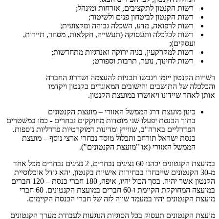
רשות הקנטון לתקציבים, אזרחות ומינהל;
רשות הקנטון לביטחון פנים ולשיטור;
רשות לרפואה, מדע, השכלה גבוהה ומקצועית;
רשות לכלכלה ותעסוקה (תעשייה, חקלאות, מסחר, תיירות,
ועסקים);
רשות למקרקעין, בניה ירוקה ואנרגיות מתחדשות;
רשות לחינוך, נוער, תרבות וספורט;
רשויות הקנטון ייזמו ויגבשו תכניות להעצמה ושדרוג החברה
והכלכלה של התושבים והישובים המאוגדים בקנטון ויקדמו
אותן לאחר שיידונו ויאושרו במועצת הקנטון.
כינון מועצת דרג הממשל האזורי – מועצת הקנטונים
בתוך הכנסת יפעלו שני מוסדות מחוקקים נבחרים - כמו במשטרים
הפדרליים בארה"ב, שווייץ ומדינות דמוקרטיות פדרליות נוספות.
כנסת ישראל תורחב ותכלול מוסד נבחרי ארצי נוסף – מועצת
הממשל האזורי (או "מועצת הקנטונים").
במועצת הקנטונים יכהנו 60 נציגים נבחרים, 2 נציגים נבחרים מכל אחד
מ-30 הקנטונים שייבחרו בבחירות אישיות בקנטון, יהא גודל אוכלוסיית
הקנטון אשר יהיה. בסך הכול יהיו, איפה, 180 חברי כנסת – 120 חברים
במועצה המחוקקת הקיימת ו-60 חברים במועצת הקנטונים. 60 חברי
מועצת הקנטונים יהיו במעמד שווה לזה של חברי הכנסת הקיימים.
מועצת הקנטונים תעסוק בכל הסוגיות הנוגעות לעבודת מערך הקנטונים