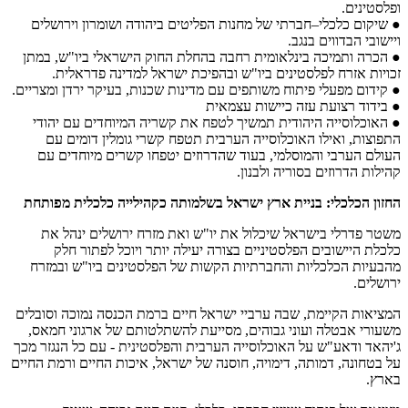
ופלסטינים.
● שיקום כלכלי–חברתי של מחנות הפליטים ביהודה ושומרון וירושלים
ויישובי הבדווים בנגב.
● הכרה ותמיכה בינלאומית רחבה בהחלת החוק הישראלי ביו"ש, במתן
זכויות אזרח לפלסטינים ביו"ש ובהפיכת ישראל למדינה פדראלית.
● קידום מפעלי פיתוח משותפים עם מדינות שכנות, בעיקר ירדן ומצריים.
● בידוד רצועת עזה כיישות עצמאית
● האוכלוסייה היהודית תמשיך לטפח את קשריה המיוחדים עם יהודי
התפוצות, ואילו האוכלוסייה הערבית תטפח קשרי גומלין דומים עם
העולם הערבי והמוסלמי, בעוד שהדרוזים יטפחו קשרים מיוחדים עם
קהילות הדרוזים בסוריה ולבנון.
החזון הכלכלי: בניית ארץ ישראל בשלמותה כקהילייה כלכלית מפותחת
משטר פדרלי בישראל שיכלול את יו"ש ואת מזרח ירושלים ינהל את
כלכלת היישובים הפלסטיניים בצורה יעילה יותר ויוכל לפתור חלק
מהבעיות הכלכליות והחברתיות הקשות של הפלסטינים ביו"ש ובמזרח
ירושלים.
המציאות הקיימת, שבה ערביי ישראל חיים ברמת הכנסה נמוכה וסובלים
משעורי אבטלה ועוני גבוהים, מסייעת להשתלטותם של ארגוני חמאס,
ג'יהאד ודאע"ש על האוכלוסייה הערבית והפלסטינית - עם כל הנגזר מכך
על בטחונה, דמותה, דימויה, חוסנה של ישראל, איכות החיים ורמת החיים
בארץ.