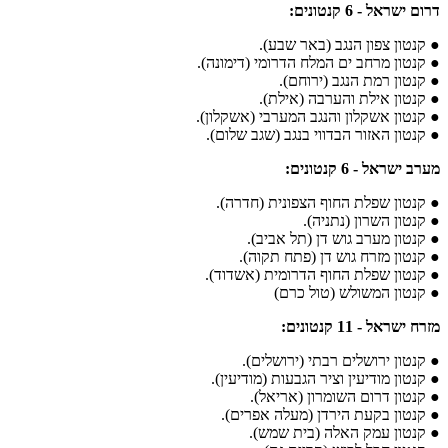
דרום ישראל - 6 קנטונים:
● קנטון צפון הנגב (באר שבע).
● קנטון מרחב ים המלח הדרומי (דימונה).
● קנטון רמת הנגב (ירוחם).
● קנטון אילת והערבה (אילת).
● קנטון אשקלון והנגב המערבי (אשקלון).
● קנטון האזור הבדווי בנגב (שגב שלום).
מערב ישראל - 6 קנטונים:
● קנטון שפלת החוף הצפונית (חדרה).
● קנטון השרון (נתניה).
● קנטון מערב גוש דן (תל אביב).
● קנטון מזרח גוש דן (פתח תקוה).
● קנטון שפלת החוף הדרומית (אשדוד).
● קנטון המשולש (טול כרם)
מזרח ישראל - 11 קנטונים:
● קנטון ירושלים רבתי (ירושלים).
● קנטון מודיעין וציר הגבעות (מודיעין).
● קנטון דרום השומרון (אריאל).
● קנטון בקעת הירדן (מעלה אפרים).
● קנטון עמק האלה (בית שמש).