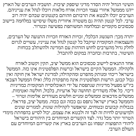
השינוי הגדול יהיה הסדר מדיני שיספק יציבות. תושביה הערבים של הארץ
ייהנו מממשל איזורי עצמי וזכויות אזרח מלאות ויוכלו לנהל את ענייניהם.
הערבים יוכלו ולבטא את תרבותם וזהותם בקנטונים שבהם יהיה רוב
ערבי. לכל קנטון תהיה גם משטרה איזורית משלו שיסייעו במלחמה ביישוב
סכסוכים מקומיים ובמלחמה המשותפת בפשיעה ובטרור.
יתרה מכך: השגשוג הכלכלי, זכויות האזרח וזכויות התנועה של הערבים,
והעצמאות המקומית שיקבל כל קנטון לנהל את ענייניו, עשויים לגרום
לחלק גדול מהערבים לחוש הזדהות עם המדינה ולהשתלב בכוחות
השיטור, בתרבות ובחברה במקום להתבדל.
אחד התנאים ליישוב סכסוכים הוא ממשל יציב, תקין וקשוב לאזרח
ולקהילה. הממשל הקיים בישראל וברשות הפלסטינית אינו כזה. הממשל
בישראל ריכוזי ומנותק מהפרט ומהקהילה; למדינת ישראל אין חוקה ואין
גבול קבוע; הרשות הפלסטינית אינה מתפקדת כלל; ואילו הממשל הצבאי
ביו"ש מפעיל מדיניות שנתפסת על ידי האוכלוסייה המקומית כמדיניות
דיכוי. כל אלה משדרים תחושה של ארעיות, בלבול, חולשה ואטימות.
ממשלים מדכאים וממשלים זמניים חלשים מעודדים אלימות וטרור –
והממשל בארץ ישראל נתפס גם ככזה וגם ככזה. ממשל יציב, פדראלי,
בגבולות קבועים ובטוחים, שיאפשר לקהילות שונות, למגזרים שונים
ולמיעוטים לחיות זה לצד זה ולבטא את עצמם, יכול לסייע בהפחתת מימדי
הטרור יותר מכל גדר. לצד הקשרים המיוחדים בין היהודים בישראל
ליהודי התפוצות יטפחו גם הערבים בארץ את קשריהם המיוחדים עם
העולם הערבי.