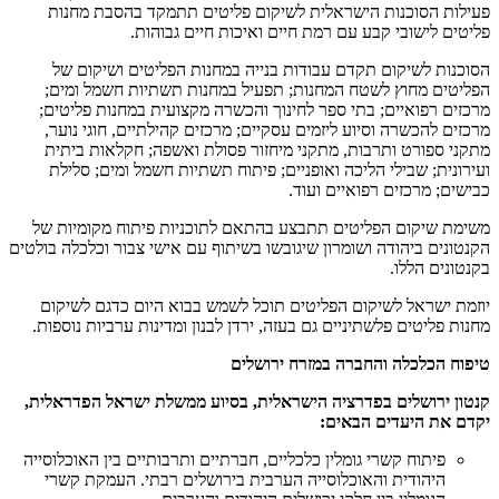
פעילות הסוכנות הישראלית לשיקום פליטים תתמקד בהסבת מחנות
פליטים לישובי קבע עם רמת חיים ואיכות חיים גבוהות.
הסוכנות לשיקום תקדם עבודות בנייה במחנות הפליטים ושיקום של
הפליטים מחוץ לשטח המחנות; תפעיל במחנות תשתיות חשמל ומים;
מרכזים רפואיים; בתי ספר לחינוך והכשרה מקצועית במחנות פליטים;
מרכזים להכשרה וסיוע ליזמים עסקיים; מרכזים קהילתיים, חוגי נוער,
מתקני ספורט ותרבות, מתקני מיחזור פסולת ואשפה; חקלאות ביתית
ועירונית; שבילי הליכה ואופניים; פיתוח תשתיות חשמל ומים; סלילת
כבישים; מרכזים רפואיים ועוד.
משימת שיקום הפליטים תתבצע בהתאם לתוכניות פיתוח מקומיות של
הקנטונים ביהודה ושומרון שיגובשו בשיתוף עם אישי צבור וכלכלה בולטים
בקנטונים הללו.
יוזמת ישראל לשיקום הפליטים תוכל לשמש בבוא היום כדגם לשיקום
מחנות פליטים פלשתיניים גם בעזה, ירדן לבנון ומדינות ערביות נוספות.
טיפוח הכלכלה והחברה במזרח ירושלים
קנטון ירושלים בפדרציה הישראלית, בסיוע ממשלת ישראל הפדראלית,
יקדם את היעדים הבאים:
פיתוח קשרי גומלין כלכליים, חברתיים ותרבותיים בין האוכלוסייה
היהודית והאוכלוסייה הערבית בירושלים רבתי. העמקת קשרי