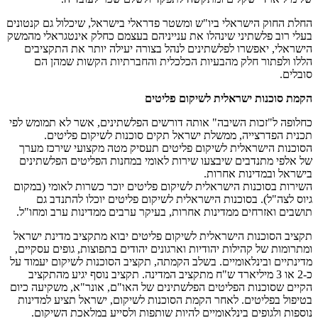
החלת החוק הישראלי ביו"ש ומשטר פדראלי בישראל, שיכלול גם קנטונים
בעלי רוב פלשתיני שינהלו את ענייניהם בעצמם כחלק אינטגראלי מהמשק
הישראלי, יאפשרו לפלשתינים לנהל בצורה יעילה יותר את התקציבים
הללו ולפתור חלק מהבעיות הכלכלית והחברתיות הקשות שמהן הם
סובלים.
הקמת סוכנות ישראלית לשיקום פליטים
כחלופה ל"זכות השיבה" אותה דורשים הפלשתינים, אשר לא תמומש לפי
תכנית הפדרצייה, ממשלת ישראל תקים סוכנות לשיקום פליטים.
הסוכנות הישראלית לשיקום פליטים תעסיק מטה מקצועי שירכז מערך
של אלפי מתנדבים שיבצעו שירות לאומי במחנות הפליטים הפלשתינים
בישראל ובמדינות אחרות.
השירות בסוכנות הישראלית לשיקום פליטים יוכר כשרות לאומי (במקום
גיוס לצה"ל). בסוכנות הישראלית לשיקום פליטים יוכלו להתנדב גם
תושבים ואזרחים ממדינות אחרות, בעיקר ערבים ממדינות ערב ומחו"ל.
תקציב הסוכנות הישראלית לשיקום פליטים יבוא מתקציב מדינת ישראל
ומתרומות של קהילות יהודיות וארגונים יהודים בתפוצות, גופים עסקיים,
מדינתיים ובינלאומיים. בשלב הקמתה, תקציב הסוכנות לשיקום יעמוד על
כ-2 או 3 מיליארד ש"ח מתקציב המדינה. תקציב נוסף יגיע מהתקציב
הקיים שסוכנות הפליטים הפלשתינים של האו"ם, אונר"א, משקיעה כיום
בטיפול בפליטים. לאחר הקמת הסוכנות לשיקום, ישראל תציע למדינות
נוספות ולגופים בינלאומיים להיות שותפות ולסייע במלאכת השיקום.